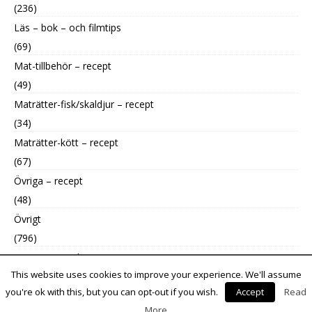
(236)
Läs – bok – och filmtips
(69)
Mat-tillbehör – recept
(49)
Maträtter-fisk/skaldjur – recept
(34)
Maträtter-kött – recept
(67)
Övriga – recept
(48)
Övrigt
(796)
Uncategorized
This website uses cookies to improve your experience. We'll assume
(9)
you're ok with this, but you can opt-out if you wish.
Accept
Read
More