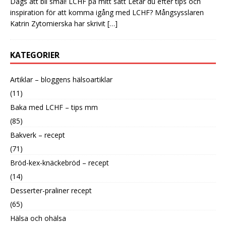
Dags att bli smal! LCHF på mitt sätt Letar du efter tips och
inspiration för att komma igång med LCHF? Mångsysslaren
Katrin Zytomierska har skrivit
[…]
KATEGORIER
Artiklar – bloggens hälsoartiklar
(11)
Baka med LCHF – tips mm
(85)
Bakverk – recept
(71)
Bröd-kex-knäckebröd – recept
(14)
Desserter-praliner recept
(65)
Hälsa och ohälsa