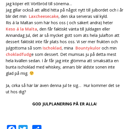
jag köper ett Vörtbröd till sönerna…
Jag gillar också att alltid hitta på något nytt till julbordet och i år
blir det min
Laxcheesecake
, den ska serveras väl kyld.
Ris á la Maltan som här hos oss ( och säkert andra) heter
Keso á la Malta
, den får faktiskt vänta till Juldagen eller
Annandag Jul, det är så mycket gott som äts hela Julafton att
dessert faktiskt inte får plats hos oss. Vi ser mer frukten och
julgottorna så som
Ischoklad
, mina
Bountykulor
och min
chokladfudg
e som dessert. Det mumsas ju på detta mest
hela kvällen sedan. I år får jag inte glömma att smaksätta en
bunta ischoklad med whiskey, annars blir äldste sonen inte
glad på mig.
Ja, cirka så här lär även denna jul te sig… Hur kommer det se
ut hos dig?
GOD JULPLANERING PÅ ER ALLA
!