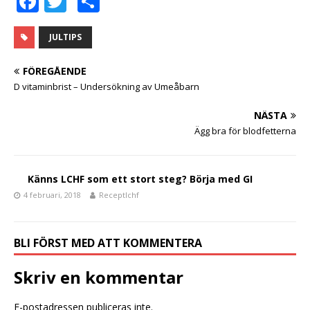
F
T
D
a
w
el
c
it
a
JULTIPS
e
te
FÖREGÅENDE
b
r
D vitaminbrist – Undersökning av Umeåbarn
o
NÄSTA
o
Ägg bra för blodfetterna
k
Känns LCHF som ett stort steg? Börja med GI
4 februari, 2018
Receptlchf
BLI FÖRST MED ATT KOMMENTERA
Skriv en kommentar
E-postadressen publiceras inte.