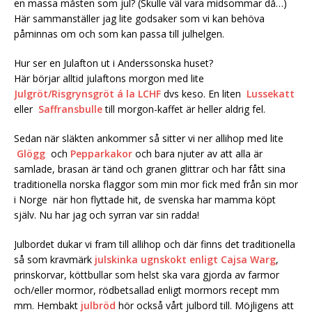
en massa måsten som jul? (Skulle väl vara midsommar då…)
Här sammanställer jag lite godsaker som vi kan behöva
påminnas om och som kan passa till julhelgen.
Hur ser en Julafton ut i Anderssonska huset?
Här börjar alltid julaftons morgon med lite
Julgröt/Risgrynsgröt á la LCHF
dvs keso. En liten
Lussekatt
eller
Saffransbulle
till morgon-kaffet är heller aldrig fel.
Sedan när släkten ankommer så sitter vi ner allihop med lite
Glögg
och
Pepparkakor
och bara njuter av att alla är
samlade, brasan är tänd och granen glittrar och har fått sina
traditionella norska flaggor som min mor fick med från sin mor
i Norge när hon flyttade hit, de svenska har mamma köpt
själv. Nu har jag och syrran var sin radda!
Julbordet dukar vi fram till allihop och där finns det traditionella
så som kravmärk
julskinka ugnskokt enligt Cajsa Warg
,
prinskorvar, köttbullar som helst ska vara gjorda av farmor
och/eller mormor, rödbetsallad enligt mormors recept mm
mm. Hembakt
julbröd
hör också vårt julbord till. Möjligens att