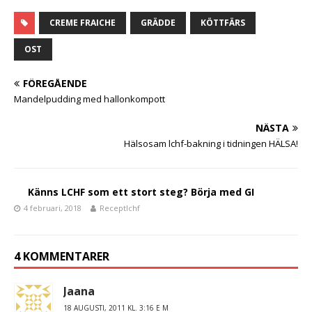
a
w
el
c
it
a
CREME FRAICHE
GRÄDDE
KÖTTFÄRS
e
te
OST
b
r
FÖREGÅENDE
o
Mandelpudding med hallonkompott
o
NÄSTA
k
Hälsosam lchf-bakning i tidningen HÄLSA!
Känns LCHF som ett stort steg? Börja med GI
4 februari, 2018
Receptlchf
4 KOMMENTARER
Jaana
18 AUGUSTI, 2011 KL. 3:16 E M