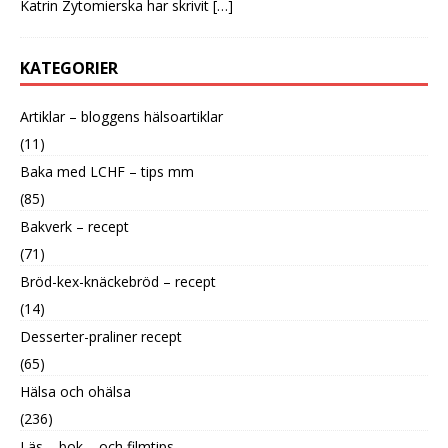
Katrin Zytomierska har skrivit
[…]
KATEGORIER
Artiklar – bloggens hälsoartiklar
(11)
Baka med LCHF – tips mm
(85)
Bakverk – recept
(71)
Bröd-kex-knäckebröd – recept
(14)
Desserter-praliner recept
(65)
Hälsa och ohälsa
(236)
Läs – bok – och filmtips