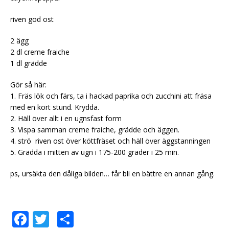
riven god ost
2 ägg
2 dl creme fraiche
1 dl grädde
Gör så här:
1. Fräs lök och färs, ta i hackad paprika och zucchini att fräsa
med en kort stund. Krydda.
2. Häll över allt i en ugnsfast form
3. Vispa samman creme fraiche, grädde och äggen.
4. strö riven ost över köttfräset och häll över äggstanningen
5. Grädda i mitten av ugn i 175-200 grader i 25 min.
ps, ursäkta den dåliga bilden… får bli en bättre en annan gång.
F
T
D