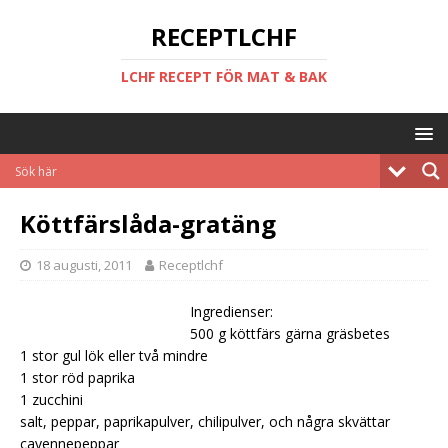
RECEPTLCHF
LCHF RECEPT FÖR MAT & BAK
Köttfärslåda-gratäng
18 augusti, 2011
Receptlchf
Ingredienser:
500 g köttfärs gärna gräsbetes
1 stor gul lök eller två mindre
1 stor röd paprika
1 zucchini
salt, peppar, paprikapulver, chilipulver, och några skvättar
cayennepeppar