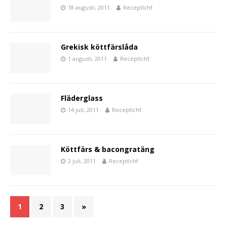
18 augusti, 2011
Receptlchf
Grekisk köttfärslåda
1 augusti, 2011
Receptlchf
Fläderglass
14 juli, 2011
Receptlchf
Köttfärs & bacongratäng
2 juli, 2011
Receptlchf
1
2
3
»