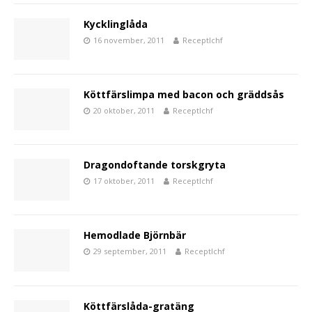
Kycklinglåda
16 november, 2011
Receptlchf
Köttfärslimpa med bacon och gräddsås
20 oktober, 2011
Receptlchf
Dragondoftande torskgryta
17 oktober, 2011
Receptlchf
Hemodlade Björnbär
29 september, 2011
Receptlchf
Köttfärslåda-gratäng