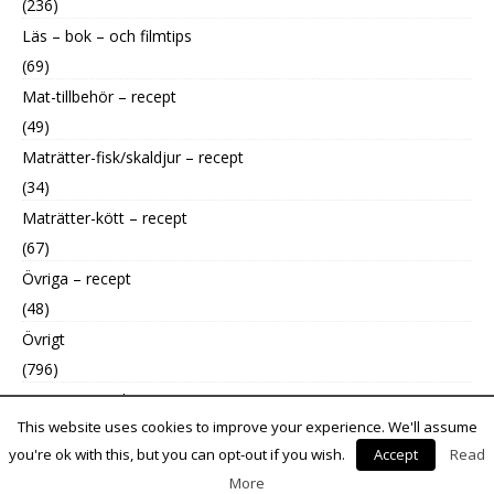
(236)
Läs – bok – och filmtips
(69)
Mat-tillbehör – recept
(49)
Maträtter-fisk/skaldjur – recept
(34)
Maträtter-kött – recept
(67)
Övriga – recept
(48)
Övrigt
(796)
Uncategorized
This website uses cookies to improve your experience. We'll assume
(9)
you're ok with this, but you can opt-out if you wish.
Accept
Read
More