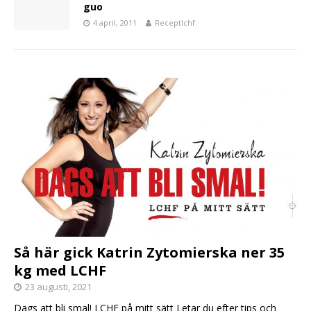
guo
4 april, 2011
Receptlchf
Så här gick Katrin Zytomierska ner 35
kg med LCHF
23 augusti, 2021
Dags att bli smal! LCHF på mitt sätt Letar du efter tips och