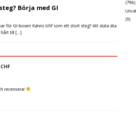
(796)
steg? Börja med GI
Unca
(9)
r för GI-boxen Känns lchf som ett stort steg? Att sluta äta
hårt till
[…]
LCHF
ch recensera!