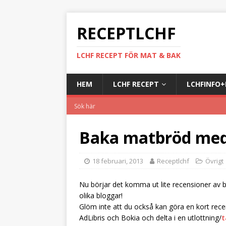
RECEPTLCHF
LCHF RECEPT FÖR MAT & BAK
HEM
LCHF RECEPT
LCHFINFO
Baka matbröd med 
18 februari, 2013
Receptlchf
Övrigt
Nu börjar det komma ut lite recensioner av
olika bloggar!
Glöm inte att du också kan göra en kort re
AdLibris och Bokia och delta i en utlottning/
t