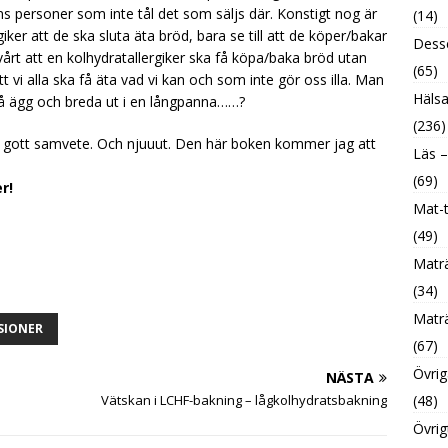
nns personer som inte tål det som säljs där. Konstigt nog är
(14)
iker att de ska sluta äta bröd, bara se till att de köper/bakar
Desse
vårt att en kolhydratallergiker ska få köpa/baka bröd utan
(65)
tt vi alla ska få äta vad vi kan och som inte gör oss illa. Man
Hälsa
 två ägg och breda ut i en långpanna……?
(236)
d gott samvete. Och njuuut. Den här boken kommer jag att
Läs –
(69)
r!
Mat-t
(49)
Maträ
(34)
Maträ
SIONER
(67)
Övrig
NÄSTA
Vätskan i LCHF-bakning – lågkolhydratsbakning
(48)
Övrig