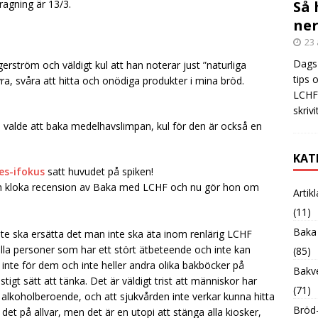
ragning är 13/3.
Så 
ner
23 
Dags 
erström och väldigt kul att han noterar just ”naturliga
tips 
yra, svåra att hitta och onödiga produkter i mina bröd.
LCHF?
skrivi
 valde att baka medelhavslimpan, kul för den är också en
KAT
es-ifokus
satt huvudet på spiken!
h kloka recension av Baka med LCHF och nu gör hon om
Artik
(11)
Baka
te ska ersätta det man inte ska äta inom renlärig LCHF
lla personer som har ett stört ätbeteende och inte kan
(85)
r inte för dem och inte heller andra olika bakböcker på
Bakve
stigt sätt att tänka. Det är väldigt trist att människor har
(71)
alkoholberoende, och att sjukvården inte verkar kunna hitta
Bröd-
r det på allvar, men det är en utopi att stänga alla kiosker,