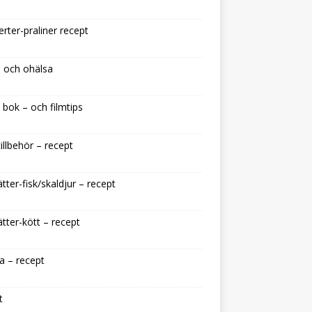
rter-praliner recept
 och ohälsa
 bok – och filmtips
illbehör – recept
tter-fisk/skaldjur – recept
tter-kött – recept
a – recept
t