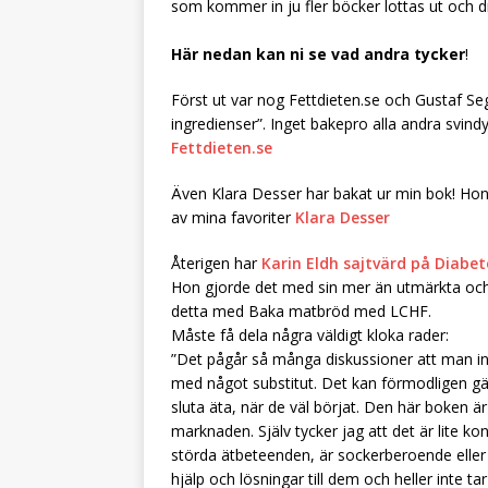
som kommer in ju fler böcker lottas ut och d
Här nedan kan ni se vad andra tycker
!
Först ut var nog Fettdieten.se och Gustaf Seg
ingredienser”. Inget bakepro alla andra svind
Fettdieten.se
Även Klara Desser har bakat ur min bok! Hon
av mina favoriter
Klara Desser
Återigen har
Karin Eldh sajtvärd på Diabet
Hon gjorde det med sin mer än utmärkta oc
detta med Baka matbröd med LCHF.
Måste få dela några väldigt kloka rader:
”Det pågår så många diskussioner att man in
med något substitut. Det kan förmodligen gä
sluta äta, när de väl börjat. Den här boken ä
marknaden. Själv tycker jag att det är lite kon
störda ätbeteenden, är sockerberoende eller 
hjälp och lösningar till dem och heller inte ta