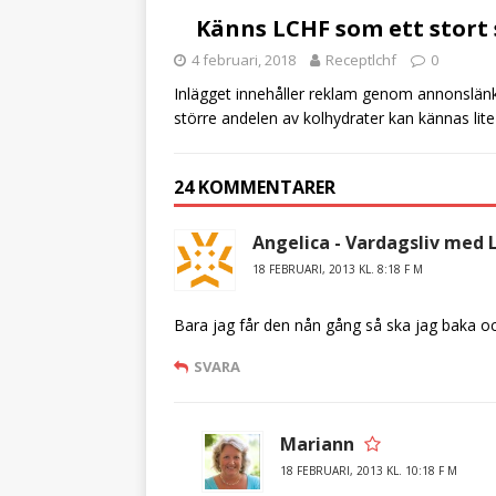
o
Känns LCHF som ett stort 
k
4 februari, 2018
Receptlchf
0
Inlägget innehåller reklam genom annonslänka
större andelen av kolhydrater kan kännas lite 
24 KOMMENTARER
Angelica - Vardagsliv med 
18 FEBRUARI, 2013 KL. 8:18 F M
Bara jag får den nån gång så ska jag baka o
SVARA
Mariann
18 FEBRUARI, 2013 KL. 10:18 F M