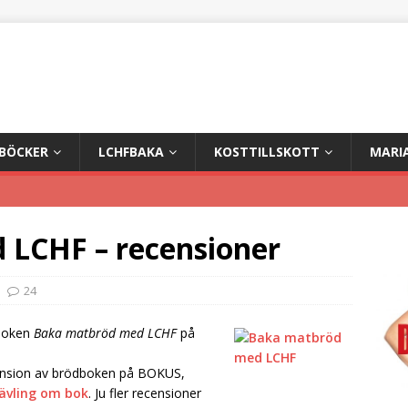
+BÖCKER
LCHFBAKA
KOSTTILLSKOTT
MARI
LCHF – recensioner
24
 boken
Baka matbröd med LCHF
på
cension av brödboken på BOKUS,
ävling om bok
. Ju fler recensioner