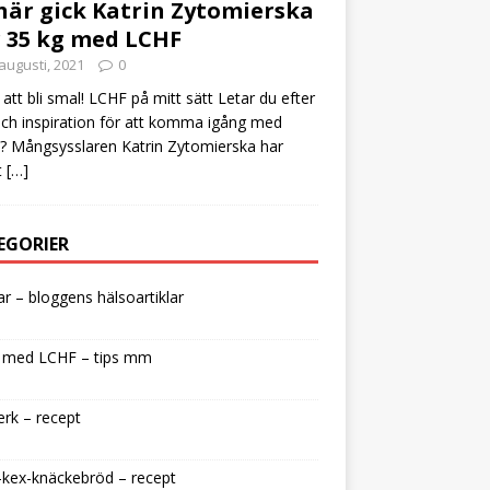
här gick Katrin Zytomierska
 35 kg med LCHF
augusti, 2021
0
att bli smal! LCHF på mitt sätt Letar du efter
och inspiration för att komma igång med
 Mångsysslaren Katrin Zytomierska har
t
[…]
EGORIER
lar – bloggens hälsoartiklar
 med LCHF – tips mm
rk – recept
kex-knäckebröd – recept