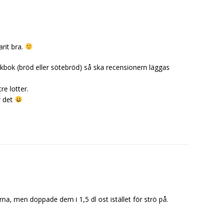
arit bra.
 bakbok (bröd eller sötebröd) så ska recensionern läggas
re lotter.
r det
na, men doppade dem i 1,5 dl ost istället för strö på.