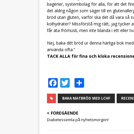
bagerier, systembolag för alla, för att det fi
det aldrig någon som säger till en glutenallerg
bröd utan gluten, varför ska det då vara så s
kolhydrater? Missförstå mig rätt, jag tycker a
får äta frömüsli, men inte blanda i ett eller
Nej, baka ditt bröd ur denna härliga bok me
använda ofta.”
TACK ALLA för fina och kloka recensione
F
T
D
a
w
el
c
it
a
BAKA MATBRÖD MED LCHF
RECEN
e
te
FÖREGÅENDE
b
r
Diabetessemla på nyhetsmorgon!
o