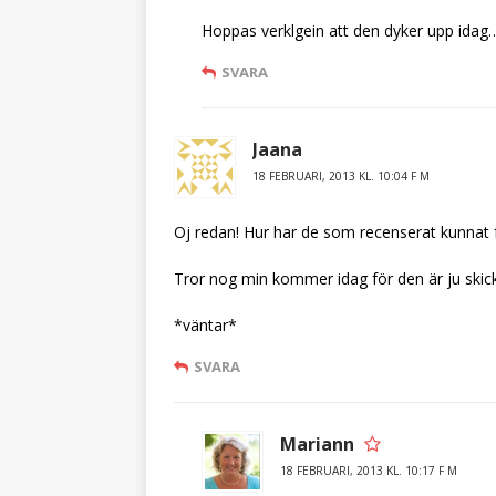
Hoppas verklgein att den dyker upp idag….
SVARA
Jaana
18 FEBRUARI, 2013 KL. 10:04 F M
Oj redan! Hur har de som recenserat kunnat 
Tror nog min kommer idag för den är ju skic
*väntar*
SVARA
Mariann
18 FEBRUARI, 2013 KL. 10:17 F M