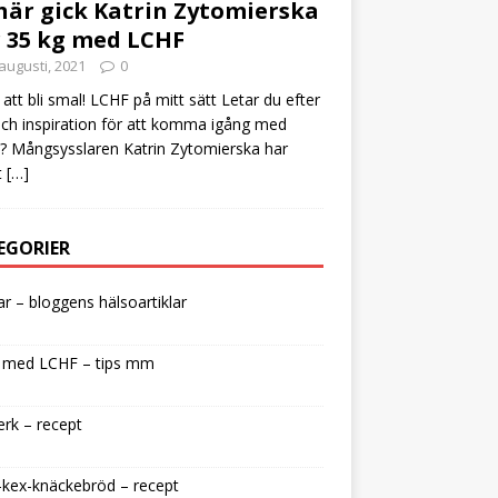
här gick Katrin Zytomierska
 35 kg med LCHF
augusti, 2021
0
att bli smal! LCHF på mitt sätt Letar du efter
och inspiration för att komma igång med
 Mångsysslaren Katrin Zytomierska har
t
[…]
EGORIER
lar – bloggens hälsoartiklar
 med LCHF – tips mm
rk – recept
kex-knäckebröd – recept