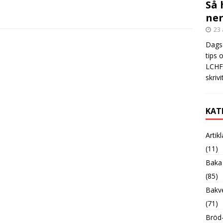
Så 
ner
23 
Dags 
tips 
LCHF?
skrivi
KAT
Artik
(11)
Baka
(85)
Bakve
(71)
Bröd-