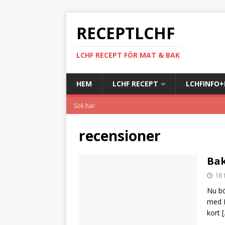
RECEPTLCHF
LCHF RECEPT FÖR MAT & BAK
HEM
LCHF RECEPT
LCHFINFO
recensioner
Bak
18 
Nu bö
med L
kort