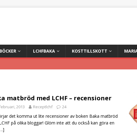
+BÖCKER
LCHFBAKA
KOSTTILLSKOTT
MARI
a matbröd med LCHF – recensioner
februari, 2013
Receptlchf
24
rjar det komma ut lite recensioner av boken Baka matbröd
CHF på olika bloggar! Glöm inte att du också kan göra en
[…]