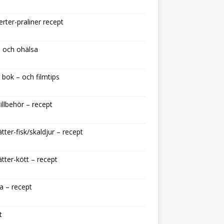
rter-praliner recept
 och ohälsa
 bok – och filmtips
illbehör – recept
tter-fisk/skaldjur – recept
tter-kött – recept
a – recept
t