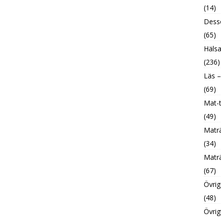
(14)
Desse
(65)
Hälsa
(236)
Läs –
(69)
Mat-t
(49)
Maträ
(34)
Maträ
(67)
Övrig
(48)
Övrig