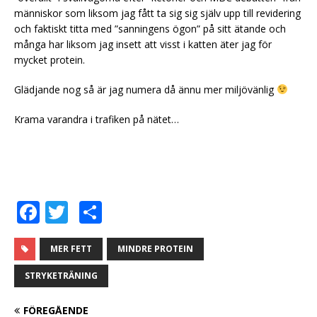
människor som liksom jag fått ta sig sig själv upp till revidering
och faktiskt titta med ”sanningens ögon” på sitt ätande och
många har liksom jag insett att visst i katten äter jag för
mycket protein.
Glädjande nog så är jag numera då ännu mer miljövänlig
Krama varandra i trafiken på nätet…
F
T
D
a
w
el
c
it
a
MER FETT
MINDRE PROTEIN
e
te
STRYKETRÄNING
b
r
FÖREGÅENDE