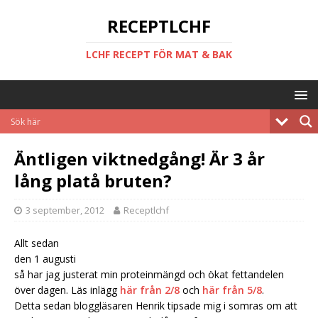
RECEPTLCHF
LCHF RECEPT FÖR MAT & BAK
Äntligen viktnedgång! Är 3 år
lång platå bruten?
3 september, 2012
Receptlchf
Allt sedan
den 1 augusti
så har jag justerat min proteinmängd och ökat fettandelen
över dagen. Läs inlägg
här från 2/8
och
här från 5/8
.
Detta sedan bloggläsaren Henrik tipsade mig i somras om att