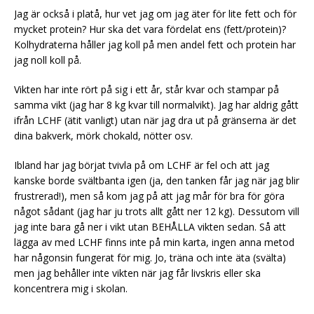
Jag är också i platå, hur vet jag om jag äter för lite fett och för
mycket protein? Hur ska det vara fördelat ens (fett/protein)?
Kolhydraterna håller jag koll på men andel fett och protein har
jag noll koll på.
Vikten har inte rört på sig i ett år, står kvar och stampar på
samma vikt (jag har 8 kg kvar till normalvikt). Jag har aldrig gått
ifrån LCHF (ätit vanligt) utan när jag dra ut på gränserna är det
dina bakverk, mörk chokald, nötter osv.
Ibland har jag börjat tvivla på om LCHF är fel och att jag
kanske borde svältbanta igen (ja, den tanken får jag när jag blir
frustrerad!), men så kom jag på att jag mår för bra för göra
något sådant (jag har ju trots allt gått ner 12 kg). Dessutom vill
jag inte bara gå ner i vikt utan BEHÅLLA vikten sedan. Så att
lägga av med LCHF finns inte på min karta, ingen anna metod
har någonsin fungerat för mig. Jo, träna och inte äta (svälta)
men jag behåller inte vikten när jag får livskris eller ska
koncentrera mig i skolan.