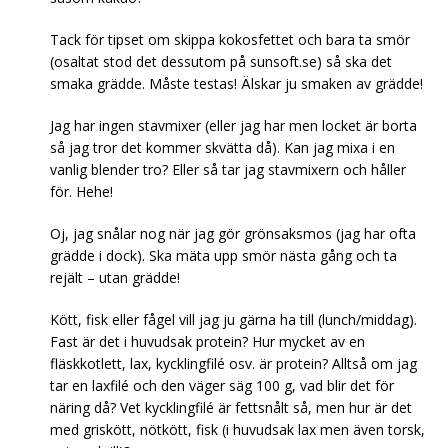
Tack för tipset om skippa kokosfettet och bara ta smör
(osaltat stod det dessutom på sunsoft.se) så ska det
smaka grädde. Måste testas! Älskar ju smaken av grädde!
Jag har ingen stavmixer (eller jag har men locket är borta
så jag tror det kommer skvätta då). Kan jag mixa i en
vanlig blender tro? Eller så tar jag stavmixern och håller
för. Hehe!
Oj, jag snålar nog när jag gör grönsaksmos (jag har ofta
grädde i dock). Ska mäta upp smör nästa gång och ta
rejält – utan grädde!
Kött, fisk eller fågel vill jag ju gärna ha till (lunch/middag).
Fast är det i huvudsak protein? Hur mycket av en
fläskkotlett, lax, kycklingfilé osv. är protein? Alltså om jag
tar en laxfilé och den väger säg 100 g, vad blir det för
näring då? Vet kycklingfilé är fettsnålt så, men hur är det
med griskött, nötkött, fisk (i huvudsak lax men även torsk,