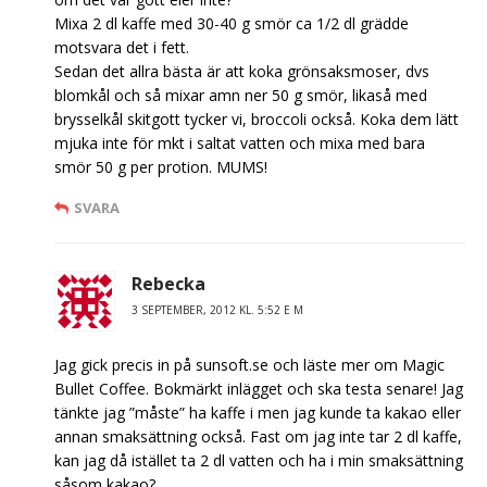
Mixa 2 dl kaffe med 30-40 g smör ca 1/2 dl grädde
motsvara det i fett.
Sedan det allra bästa är att koka grönsaksmoser, dvs
blomkål och så mixar amn ner 50 g smör, likaså med
brysselkål skitgott tycker vi, broccoli också. Koka dem lätt
mjuka inte för mkt i saltat vatten och mixa med bara
smör 50 g per protion. MUMS!
SVARA
Rebecka
3 SEPTEMBER, 2012 KL. 5:52 E M
Jag gick precis in på sunsoft.se och läste mer om Magic
Bullet Coffee. Bokmärkt inlägget och ska testa senare! Jag
tänkte jag ”måste” ha kaffe i men jag kunde ta kakao eller
annan smaksättning också. Fast om jag inte tar 2 dl kaffe,
kan jag då istället ta 2 dl vatten och ha i min smaksättning
såsom kakao?