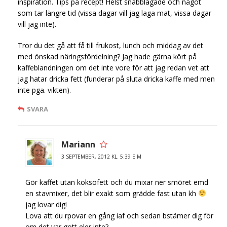
inspiration. Tips på recept! Helst snabblagade och något
som tar längre tid (vissa dagar vill jag laga mat, vissa dagar
vill jag inte).
Tror du det gå att få till frukost, lunch och middag av det
med önskad näringsfördelning? Jag hade gärna kört på
kaffeblandningen om det inte vore för att jag redan vet att
jag hatar dricka fett (funderar på sluta dricka kaffe med men
inte pga. vikten).
SVARA
Mariann
3 SEPTEMBER, 2012 KL. 5:39 E M
Gör kaffet utan koksofett och du mixar ner smöret emd
en stavmixer, det blir exakt som grädde fast utan kh
jag lovar dig!
Lova att du rpovar en gång iaf och sedan bstämer dig för
om det var gott eler inte?