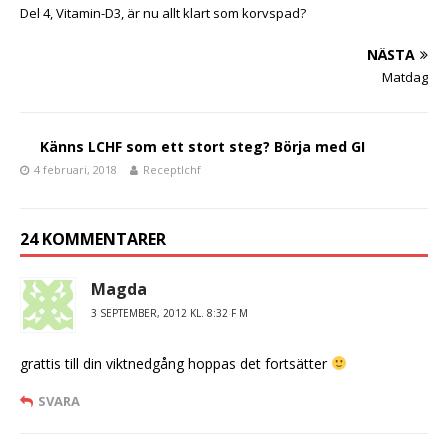
o
Del 4, Vitamin-D3, är nu allt klart som korvspad?
o
NÄSTA
k
Matdag
Känns LCHF som ett stort steg? Börja med GI
4 februari, 2018
Receptlchf
24 KOMMENTARER
Magda
3 SEPTEMBER, 2012 KL. 8:32 F M
grattis till din viktnedgång hoppas det fortsätter
SVARA