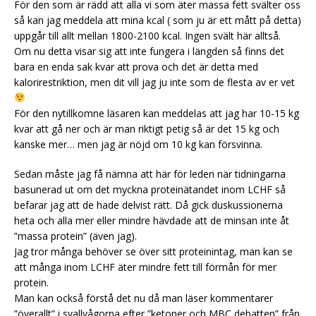
För den som är rädd att alla vi som äter massa fett svälter oss
så kan jag meddela att mina kcal ( som ju är ett mått på detta)
uppgår till allt mellan 1800-2100 kcal. Ingen svält här alltså.
Om nu detta visar sig att inte fungera i längden så finns det
bara en enda sak kvar att prova och det är detta med
kalorirestriktion, men dit vill jag ju inte som de flesta av er vet
För den nytillkomne läsaren kan meddelas att jag har 10-15 kg
kvar att gå ner och är man riktigt petig så är det 15 kg och
kanske mer… men jag är nöjd om 10 kg kan försvinna.
Sedan måste jag få nämna att här för leden när tidningarna
basunerad ut om det myckna proteinätandet inom LCHF så
befarar jag att de hade delvist rätt. Då gick duskussionerna
heta och alla mer eller mindre hävdade att de minsan inte åt
”massa protein” (även jag).
Jag tror många behöver se över sitt proteinintag, man kan se
att många inom LCHF äter mindre fett till förmån för mer
protein.
Man kan också förstå det nu då man läser kommentarer
”överallt” i svallvågorna efter ”ketoner och MBC debatten” från