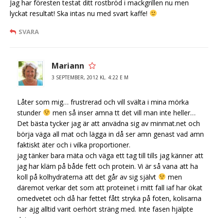
Jag har föresten testat ditt rostbröd i mackgrillen nu men
lyckat resultat! Ska intas nu med svart kaffe!
SVARA
Mariann
3 SEPTEMBER, 2012 KL. 4:22 E M
Låter som mig… frustrerad och vill svälta i mina mörka
stunder
men så inser amna tt det vill man inte heller…
Det bästa tycker jag är att anvädna sig av minmat.net och
börja väga all mat och lägga in då ser amn genast vad amn
faktiskt äter och i vilka proportioner.
jag tänker bara mäta och väga ett tag till tills jag känner att
jag har kläm på både fett och protein. Vi är så vana att ha
koll på kolhydraterna att det går av sig självt
men
däremot verkar det som att proteinet i mitt fall iaf har ökat
omedvetet och då har fettet fått stryka på foten, kolisarna
har ajg alltid varit oerhört sträng med. Inte fasen hjälpte