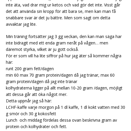
inte äta, vad drar mig ur ketos och vad gör det inte. Visst går
det att använda sin kropp för att bara se, men kan man få
snabbare svar är det ju bättre. Men som sagt om detta
avvaktar jag lite.
Min träning fortsätter jag 3 gg veckan, den kan man säga har
inte bidragit med ett enda gram neråt på vågen… men
däremot styrka, vilket är ju gott också.
För er som vill ha lite siffror på hur jag äter så kommer några
här:
runt 200 gram fett/dagen
min 60 max 70 gram protein/dagen då jag tränar, max 60
gram protein/dagen då jag inte tränar
kolhydraterna ligger på allt mellan 10-20 gram /dagen, möjligt
att dessa går att öka något mer.
Detta uppnår jag så här:
LCHF-kaffe varje morgon på 1 dl kaffe, 1 dl kokt vatten med 30
g smör och 30 g kokosfett
Lunch och middag fördelas dessa ovan beskrivna gram av
protein och kolhydrater och fett.