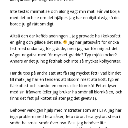
Inte testat minmat.se och aldrig vägt min mat. Får väl börja
med det och se om det hjälper. Jag har en digital våg så det
borde ju gå rätt smidigt.
Alltså den där kaffeblandningen… Jag provade ha i kokosfett
en gång och gillade det inte.
Jag har jättesvårt för dricka
fett med undantag för grädde, men jag har för mig att det
något negativt med för mycket grädde? Typ mjölksocker?
Annars är det ju hög fetthalt och inte så mycket kolhydrater.
Har du tips på andra sätt att få i sig mycket fett? Vad blir det
till mat? Jag har en tendens att liksom mest äta kött, typ en
fläskotlett och kanske en morot eller blomkål. Fettet lyser
med sin frånvaro (eller jag brukar ha smör till blomkålen, och
finns det fett på köttet så äter jag det givetvis).
Behöver verkligen hjälp med maträtter som är FETA. Jag har
inga problem med feta såser, feta röror, feta grytor, steka i
smör, ha smält smör över osv. Fast jag behöver lite