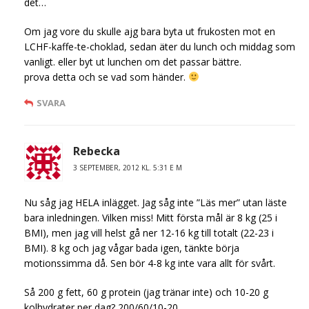
det…
Om jag vore du skulle ajg bara byta ut frukosten mot en
LCHF-kaffe-te-choklad, sedan äter du lunch och middag som
vanligt. eller byt ut lunchen om det passar bättre.
prova detta och se vad som händer.
SVARA
Rebecka
3 SEPTEMBER, 2012 KL. 5:31 E M
Nu såg jag HELA inlägget. Jag såg inte ”Läs mer” utan läste
bara inledningen. Vilken miss! Mitt första mål är 8 kg (25 i
BMI), men jag vill helst gå ner 12-16 kg till totalt (22-23 i
BMI). 8 kg och jag vågar bada igen, tänkte börja
motionssimma då. Sen bör 4-8 kg inte vara allt för svårt.
Så 200 g fett, 60 g protein (jag tränar inte) och 10-20 g
kolhydrater per dag? 200/60/10-20