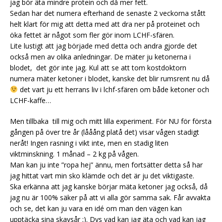
jag bör äta mindre protein och då mer fett.
Sedan har det numera efterhand de senaste 2 veckorna stått
helt klart för mig att detta med att dra ner på proteinet och
öka fettet är något som fler gör inom LCHF-sfären.
Lite lustigt att jag började med detta och andra gjorde det
också men av olika anledningar. De mäter ju ketonerna i
blodet, det gör inte jag. Kul att se att tom kostdoktorn
numera mäter ketoner i blodet, kanske det blir rumsrent nu då
det vart ju ett herrans liv i lchf-sfären om både ketoner och
LCHF-kaffe…
Men tillbaka till mig och mitt lilla experiment.
För NU för första
gången på över tre år (lååång platå det) visar vågen stadigt
neråt! Ingen rasning i vikt inte, men en stadig liten
viktminskning. 1 månad – 2 kg på vågen.
Man kan ju inte ”ropa hej” ännu, men fortsätter detta så har
jag hittat vart min sko klämde och det är ju det viktigaste.
Ska erkänna att jag kanske börjar mäta ketoner jag också, då
jag nu är 100% säker på att vi alla gör samma sak. Får avvakta
och se, det kan ju vara en idé om man den vägen kan
upptäcka sina skavsår ;). Dvs vad kan jag äta och vad kan jag