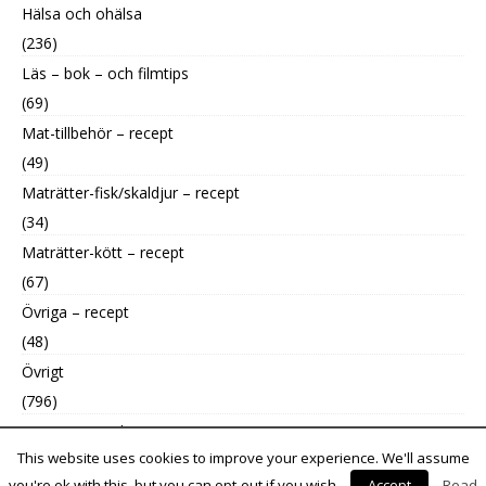
Hälsa och ohälsa
(236)
Läs – bok – och filmtips
(69)
Mat-tillbehör – recept
(49)
Maträtter-fisk/skaldjur – recept
(34)
Maträtter-kött – recept
(67)
Övriga – recept
(48)
Övrigt
(796)
Uncategorized
This website uses cookies to improve your experience. We'll assume
(9)
you're ok with this, but you can opt-out if you wish.
Accept
Read