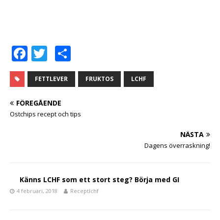
F
T
D
a
w
el
c
it
a
FETTLEVER
FRUKTOS
LCHF
e
te
FÖREGÅENDE
b
r
Ostchips recept och tips
o
NÄSTA
o
Dagens överraskning!
k
Känns LCHF som ett stort steg? Börja med GI
4 februari, 2018
Receptlchf