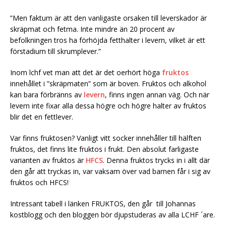
”Men faktum är att den vanligaste orsaken till leverskador är
skräpmat och fetma. Inte mindre än 20 procent av
befolkningen tros ha förhöjda fetthalter i levern, vilket är ett
förstadium till skrumplever.”
Inom lchf vet man att det är det oerhört höga
fruktos
innehållet i ”skräpmaten” som är boven. Fruktos och alkohol
kan bara förbränns av
levern
, finns ingen annan väg. Och när
levern inte fixar alla dessa högre och högre halter av fruktos
blir det en fettlever.
Var finns fruktosen? Vanligt vitt socker innehåller till hälften
fruktos, det finns lite fruktos i frukt. Den absolut farligaste
varianten av fruktos är
HFCS
. Denna fruktos trycks in i allt där
den går att tryckas in, var vaksam över vad barnen får i sig av
fruktos och HFCS!
Intressant tabell i länken FRUKTOS, den går till Johannas
kostblogg och den bloggen bör djupstuderas av alla LCHF ´are.