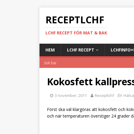
RECEPTLCHF
LCHF RECEPT FÖR MAT & BAK
HEM
LCHF RECEPT
LCHFINFO
Kokosfett kallpres
3 november, 2011
Receptlchf
Hälsa
Först ska väl klargöras att kokosfett och kok
och när temperaturen överstiger 24 grader då 