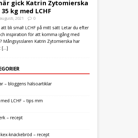
här gick Katrin Zytomierska
 35 kg med LCHF
augusti, 2021
0
att bli smal! LCHF på mitt sätt Letar du efter
och inspiration för att komma igång med
 Mångsysslaren Katrin Zytomierska har
t
[…]
EGORIER
lar – bloggens hälsoartiklar
 med LCHF – tips mm
rk – recept
kex-knäckebröd – recept