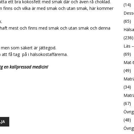
tta ett bra kokosfett med smak där och även rå choklad.
(14)
som finns och vilka är med smak och utan smak, här kommer
Desse
(65)
.
vi haft mest och finns med smak och utan smak och denna
Hälsa
(236)
Läs –
t men som säkert är jättegod.
(69)
 att få tag på i hälsokostaffärerna.
Mat-t
g en kallpressad medicin!
(49)
Maträ
(34)
Maträ
(67)
Övrig
(48)
JA
Övrig