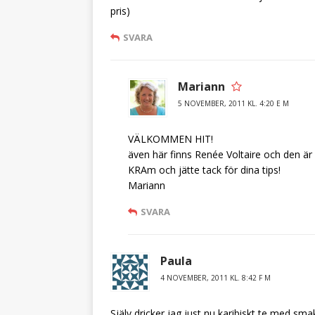
pris)
SVARA
Mariann
5 NOVEMBER, 2011 KL. 4:20 E M
VÄLKOMMEN HIT!
även här finns Renée Voltaire och den är 
KRAm och jätte tack för dina tips!
Mariann
SVARA
Paula
4 NOVEMBER, 2011 KL. 8:42 F M
Själv dricker jag just nu karibiskt te med sm