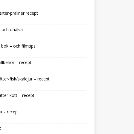
rter-praliner recept
 och ohälsa
 bok – och filmtips
illbehör – recept
tter-fisk/skaldjur – recept
tter-kött – recept
a – recept
t