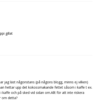
i gillat
har jag läst någonstans (på någons blogg, minns ej vilken)
m man hettar upp det kokossmakande fettet såsom i kaffe t ex.
i kaffe och på sked vid sidan om.Allt för att inte riskera
r om detta?