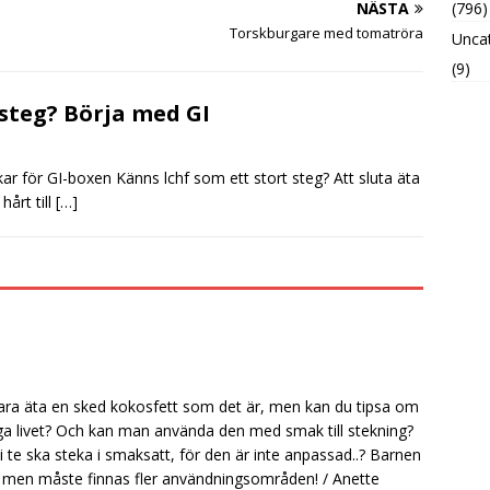
NÄSTA
(796)
Torskburgare med tomatröra
Unca
(9)
steg? Börja med GI
r för GI-boxen Känns lchf som ett stort steg? Att sluta äta
hårt till
[…]
bara äta en sked kokosfett som det är, men kan du tipsa om
liga livet? Och kan man använda den med smak till stekning?
 te ska steka i smaksatt, för den är inte anpassad..? Barnen
e, men måste finnas fler användningsområden! / Anette