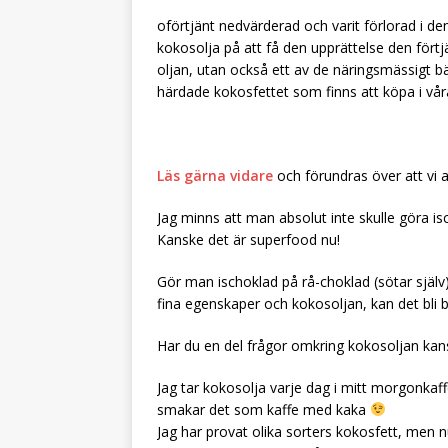
oförtjänt nedvärderad och varit förlorad i d
kokosolja på att få den upprättelse den fört
oljan, utan också ett av de näringsmässigt 
härdade kokosfettet som finns att köpa i våra
Läs gärna vidare
och förundras över att vi 
Jag minns att man absolut inte skulle göra is
Kanske det är superfood nu!
Gör man ischoklad på rå-choklad (sötar själv
fina egenskaper och kokosoljan, kan det bli b
Har du en del frågor omkring kokosoljan kan
Jag tar kokosolja varje dag i mitt morgonka
smakar det som kaffe med kaka
Jag har provat olika sorters kokosfett, men n