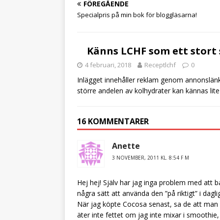
e
te
FÖREGÅENDE
b
r
Specialpris på min bok för bloggläsarna!
o
o
Känns LCHF som ett stort 
k
4 februari, 2018
Receptlchf
0
Inlägget innehåller reklam genom annonslänka
större andelen av kolhydrater kan kännas lite 
16 KOMMENTARER
Anette
3 NOVEMBER, 2011 KL. 8:54 F M
Hej hej! Själv har jag inga problem med att 
några sätt att använda den ”på riktigt” i dag
När jag köpte Cocosa senast, sa de att man i
äter inte fettet om jag inte mixar i smoothi