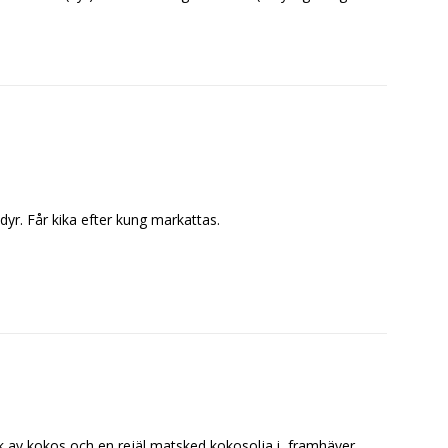
dyr. Får kika efter kung markattas.
ak av kokos och en rejäl matsked kokosolja i, framhäver