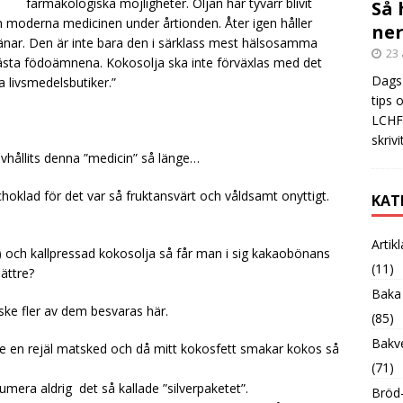
farmakologiska möjligheter. Oljan har tyvärr blivit
Så 
en moderna medicinen under årtionden. Åter igen håller
ner
jänar. Den är inte bara den i särklass mest hälsosamma
23 
bästa födoämnena. Kokosolja ska inte förväxlas med det
Dags 
 livsmedelsbutiker.”
tips 
LCHF?
skrivi
avhållits denna ”medicin” så länge…
choklad för det var så fruktansvärt och våldsamt onyttigt.
KAT
Artik
) och kallpressad kokosolja så får man i sig kakaobönans
(11)
ättre?
Baka
ske fler av dem besvaras här.
(85)
Bakve
ffe en rejäl matsked och då mitt kokosfett smakar kokos så
(71)
umera aldrig det så kallade ”silverpaketet”.
Bröd-