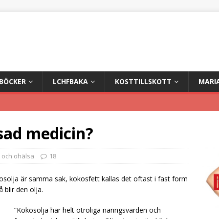
+BÖCKER
LCHFBAKA
KOSTTILLSKOTT
MARI
sad medicin?
 och ohälsa
18
osolja är samma sak, kokosfett kallas det oftast i fast form
blir den olja.
”Kokosolja har helt otroliga näringsvärden och