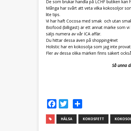
De som brukar handla på LCHF butiken kan hi
Många har svårt att veta vilka kokosoljor 
lite tips.
Vi har haft Cocosa med smak och utan smak
Biofood (billigast) är ett annat märke som 
säljs numera av vår ICA affär.
Du hittar dessa även på shopping4net
Holistic har en kokosolja som jag inte prova
Fler av dessa olika märken finns säkert också
Så unna di
F
T
D
a
w
el
c
it
a
HÄLSA
KOKOSFETT
KOKOSOL