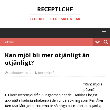
RECEPTLCHF
LCHF RECEPT FÖR MAT & BAK
Kan mjöl bli mer otjänligt än
otjänligt?
2 oktober, 2011
Receptlchf
”Rent mjöl i
påsen?
Fullkornsvetemjöl från Kungsörnen har de i särklass högst
uppmätta kadmiumhalterna i den undersökning som Ren Åker
Ren Mat låtit göra. Halterna är så höga att mjölet är otjänligt