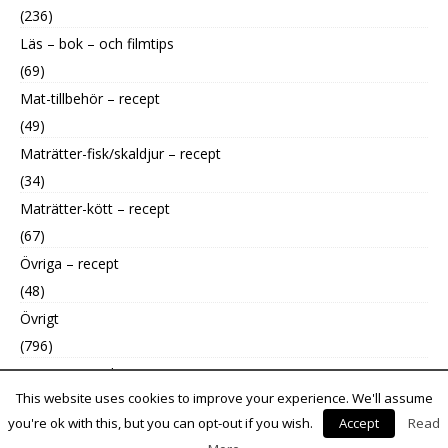
(236)
Läs – bok – och filmtips
(69)
Mat-tillbehör – recept
(49)
Maträtter-fisk/skaldjur – recept
(34)
Maträtter-kött – recept
(67)
Övriga – recept
(48)
Övrigt
(796)
Uncategorized
This website uses cookies to improve your experience. We'll assume
(9)
you're ok with this, but you can opt-out if you wish.
Accept
Read