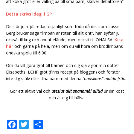
att koka gröt eller välling på till små barn, skriver debattören”
Detta skrivs idag i GP
Dels är ju mjöl redan otjänligt som föda då det som Lasse
Berg brukar säga ”limpan är roten till allt ont”, han syftar ju
också till krig och annat elände, men också till OHÄLSA.
Kika
här
och gärna på hela, men om du vill höra om brödlimpans
ondska spola till 6.00.
Om du vill göra gröt till barnen och dig själv gör min dotter
Elisabeths LCHF gröt (finns recept på bloggen) och förstör
inte dig själv eller dina barn med denna
”ondskans” malda frön.
Gör ett aktivt val och
uteslut allt spannmål alltid
ur din kost
och ät dig till hälsa!
F
T
D
a
w
el