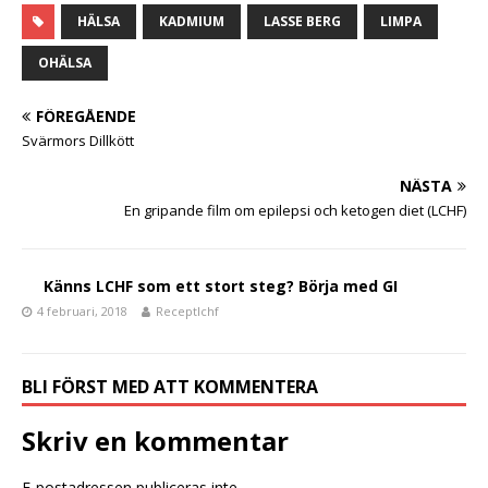
c
it
a
HÄLSA
KADMIUM
LASSE BERG
LIMPA
e
te
OHÄLSA
b
r
FÖREGÅENDE
o
Svärmors Dillkött
o
NÄSTA
k
En gripande film om epilepsi och ketogen diet (LCHF)
Känns LCHF som ett stort steg? Börja med GI
4 februari, 2018
Receptlchf
BLI FÖRST MED ATT KOMMENTERA
Skriv en kommentar
E-postadressen publiceras inte.