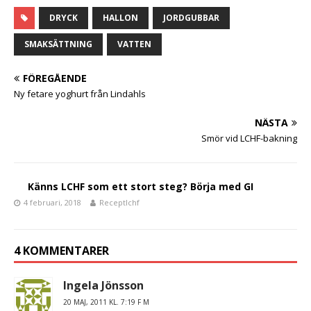
a
w
el
c
it
a
DRYCK
HALLON
JORDGUBBAR
e
te
SMAKSÄTTNING
VATTEN
b
r
FÖREGÅENDE
o
Ny fetare yoghurt från Lindahls
o
NÄSTA
k
Smör vid LCHF-bakning
Känns LCHF som ett stort steg? Börja med GI
4 februari, 2018
Receptlchf
4 KOMMENTARER
Ingela Jönsson
20 MAJ, 2011 KL. 7:19 F M