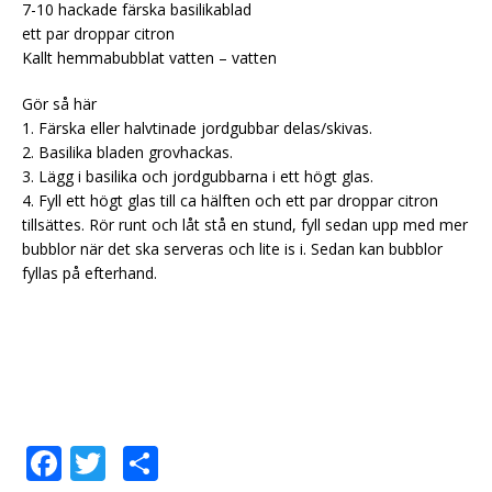
7-10 hackade färska basilikablad
ett par droppar citron
Kallt hemmabubblat vatten – vatten
Gör så här
1. Färska eller halvtinade jordgubbar delas/skivas.
2. Basilika bladen grovhackas.
3. Lägg i basilika och jordgubbarna i ett högt glas.
4. Fyll ett högt glas till ca hälften och ett par droppar citron
tillsättes. Rör runt och låt stå en stund, fyll sedan upp med mer
bubblor när det ska serveras och lite is i. Sedan kan bubblor
fyllas på efterhand.
F
T
D