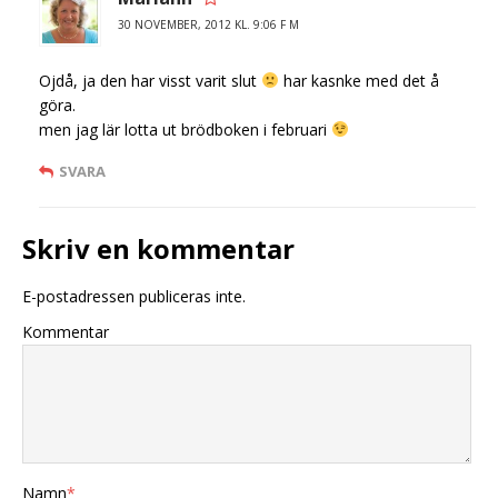
30 NOVEMBER, 2012 KL. 9:06 F M
Ojdå, ja den har visst varit slut
har kasnke med det å
göra.
men jag lär lotta ut brödboken i februari
SVARA
Skriv en kommentar
E-postadressen publiceras inte.
Kommentar
Namn
*