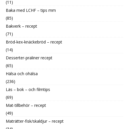
(11)
Baka med LCHF – tips mm
(85)
Bakverk – recept
(71)
Bröd-kex-knäckebröd – recept
(14)
Desserter-praliner recept
(65)
Hälsa och ohälsa
(236)
Läs – bok – och filmtips
(69)
Mat-tillbehör – recept
(49)
Maträtter-fisk/skaldjur – recept
(34)