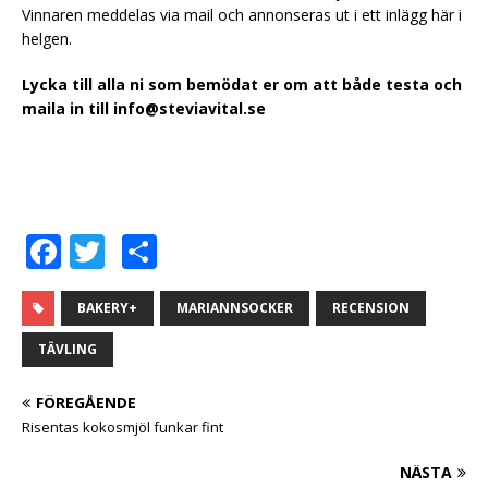
Vinnaren meddelas via mail och annonseras ut i ett inlägg här i
helgen.
Lycka till alla ni som bemödat er om att både testa och
maila in till info@steviavital.se
F
T
D
a
w
el
c
it
a
BAKERY+
MARIANNSOCKER
RECENSION
e
te
TÄVLING
b
r
FÖREGÅENDE
o
Risentas kokosmjöl funkar fint
o
NÄSTA