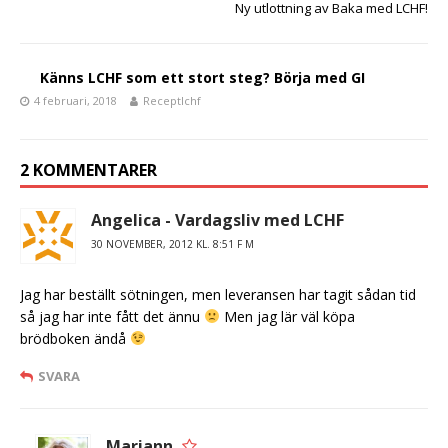
k
Ny utlottning av Baka med LCHF!
Känns LCHF som ett stort steg? Börja med GI
4 februari, 2018
Receptlchf
2 KOMMENTARER
Angelica - Vardagsliv med LCHF
30 NOVEMBER, 2012 KL. 8:51 F M
Jag har beställt sötningen, men leveransen har tagit sådan tid
så jag har inte fått det ännu
Men jag lär väl köpa
brödboken ändå
SVARA
Mariann