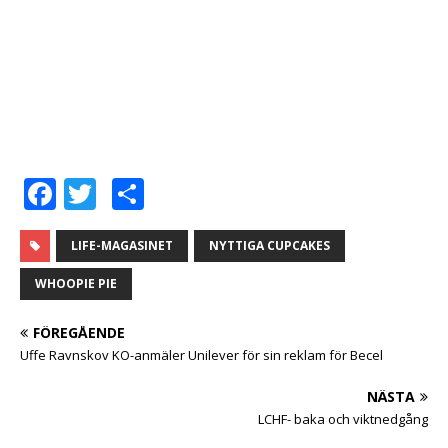
F
T
D
a
w
el
c
it
a
LIFE-MAGASINET
NYTTIGA CUPCAKES
e
te
WHOOPIE PIE
b
r
FÖREGÅENDE
o
Uffe Ravnskov KO-anmäler Unilever för sin reklam för Becel
o
NÄSTA
k
LCHF- baka och viktnedgång