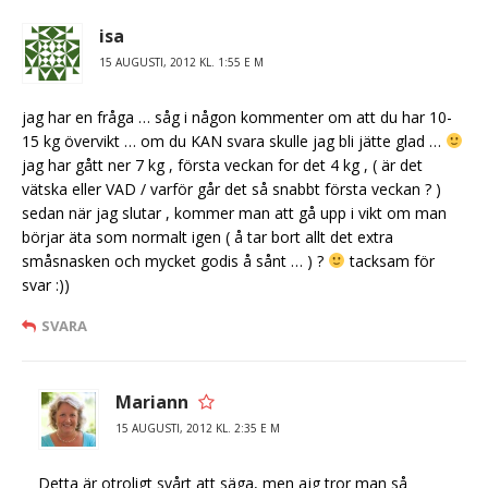
isa
15 AUGUSTI, 2012 KL. 1:55 E M
jag har en fråga … såg i någon kommenter om att du har 10-
15 kg övervikt … om du KAN svara skulle jag bli jätte glad …
jag har gått ner 7 kg , första veckan for det 4 kg , ( är det
vätska eller VAD / varför går det så snabbt första veckan ? )
sedan när jag slutar , kommer man att gå upp i vikt om man
börjar äta som normalt igen ( å tar bort allt det extra
småsnasken och mycket godis å sånt … ) ?
tacksam för
svar :))
SVARA
Mariann
15 AUGUSTI, 2012 KL. 2:35 E M
Detta är otroligt svårt att säga, men ajg tror man så