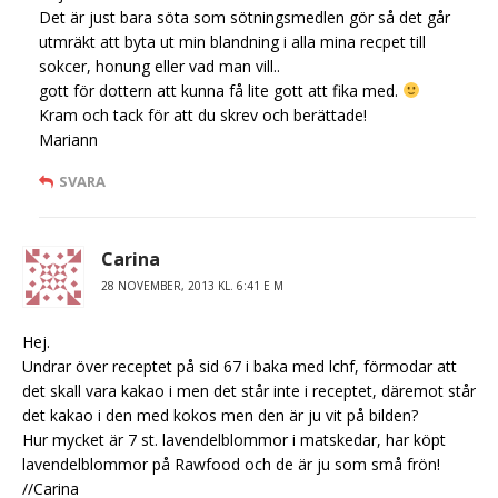
Det är just bara söta som sötningsmedlen gör så det går
utmräkt att byta ut min blandning i alla mina recpet till
sokcer, honung eller vad man vill..
gott för dottern att kunna få lite gott att fika med.
Kram och tack för att du skrev och berättade!
Mariann
SVARA
Carina
28 NOVEMBER, 2013 KL. 6:41 E M
Hej.
Undrar över receptet på sid 67 i baka med lchf, förmodar att
det skall vara kakao i men det står inte i receptet, däremot står
det kakao i den med kokos men den är ju vit på bilden?
Hur mycket är 7 st. lavendelblommor i matskedar, har köpt
lavendelblommor på Rawfood och de är ju som små frön!
//Carina