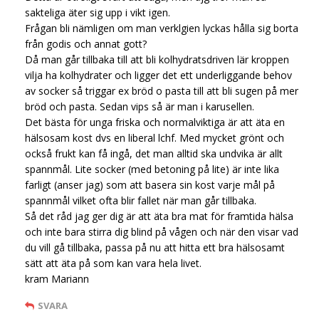
sakteliga äter sig upp i vikt igen.
Frågan bli nämligen om man verklgien lyckas hålla sig borta
från godis och annat gott?
Då man går tillbaka till att bli kolhydratsdriven lär kroppen
vilja ha kolhydrater och ligger det ett underliggande behov
av socker så triggar ex bröd o pasta till att bli sugen på mer
bröd och pasta. Sedan vips så är man i karusellen.
Det bästa för unga friska och normalviktiga är att äta en
hälsosam kost dvs en liberal lchf. Med mycket grönt och
också frukt kan få ingå, det man alltid ska undvika är allt
spannmål. Lite socker (med betoning på lite) är inte lika
farligt (anser jag) som att basera sin kost varje mål på
spannmål vilket ofta blir fallet när man går tillbaka.
Så det råd jag ger dig är att äta bra mat för framtida hälsa
och inte bara stirra dig blind på vågen och när den visar vad
du vill gå tillbaka, passa på nu att hitta ett bra hälsosamt
sätt att äta på som kan vara hela livet.
kram Mariann
SVARA