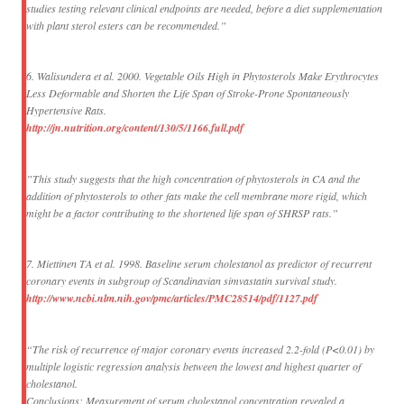
studies testing relevant clinical endpoints are needed, before a diet supplementation
with plant sterol esters can be recommended.”
6. Walisundera et al. 2000. Vegetable Oils High in Phytosterols Make Erythrocytes
Less Deformable and Shorten the Life Span of Stroke-Prone Spontaneously
Hypertensive Rats.
http://jn.nutrition.org/content/130/5/1166.full.pdf
”This study suggests that the high concentration of phytosterols in CA and the
addition of phytosterols to other fats make the cell membrane more rigid, which
might be a factor contributing to the shortened life span of SHRSP rats.”
7. Miettinen TA et al. 1998. Baseline serum cholestanol as predictor of recurrent
coronary events in subgroup of Scandinavian simvastatin survival study.
http://www.ncbi.nlm.nih.gov/pmc/articles/PMC28514/pdf/1127.pdf
“The risk of recurrence of major coronary events increased 2.2-fold (P<0.01) by
multiple logistic regression analysis between the lowest and highest quarter of
cholestanol.
Conclusions: Measurement of serum cholestanol concentration revealed a