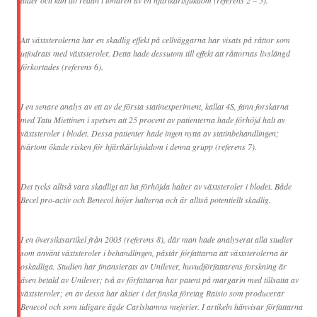
ålder och kan dö redan i tonåren av en hjärtkärlsjukdom (referens 2 – 5).
Att växtsterolerna har en skadlig effekt på cellväggarna har visats på råttor som
utfodrats med växtsteroler. Detta hade dessutom till effekt att råttornas livslängd
förkortades (referens 6).
I en senare analys av ett av de första statinexperiment, kallat 4S, fann forskarna
med Tatu Miettinen i spetsen att 25 procent av patienterna hade förhöjd halt av
växtsteroler i blodet. Dessa patienter hade ingen nytta av statinbehandlingen;
tvärtom ökade risken för hjärtkärlsjukdom i denna grupp (referens 7).
Det tycks alltså vara skadligt att ha förhöjda halter av växtsteroler i blodet. Både
Becel pro-activ och Benecol höjer halterna och är alltså potentiellt skadlig.
I en översiktsartikel från 2003 (referens 8), där man hade analyserat alla studier
som använt växtsteroler i behandlingen, påstår författarna att växtsterolerna är
oskadliga. Studien har finansierats av Unilever, huvudförfattarens forskning är
även betald av Unilever; två av författarna har patent på margarin med tillsatta av
växtsteroler; en av dessa har aktier i det finska företag Raisio som producerar
Benecol och som tidigare ägde Carlshamns mejerier. I artikeln hänvisar författarna