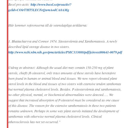
Becel pro-activ:
http://www.becel.se/proactiv/?
gclid=COirl7HT5LECFeQumAodCA8AMg
Här kommer referenserna till de vetenskapliga artiklarna:
1. Bhattacharyya and Connor 1974. Sitosterolemia and Xanthomatosis. A newly
described lipid storage disease in two sisters.
http://www.ncbi.nlm.nih.gov/pmc/articles/PMC333088/pdf/jcinvest00641-0079.pdf
Utdrag av abstract: Although the usual diet may contain 150-250 mg of plant
sterols, chiefly f8-sitosterol, only trace amounts of these sterols have heretofore
been found in human or animal blood and tissues. We now report elevated plant
sterol levels in the blood and tissues of two sisters with extensive tendon xanthomas
but normal plasma cholesterol levels. Besides. P-sitosterolemia and xanthomatosis,
no other physical, mental, or biochemical abnormalities were detected….. We
suggest that increased absorption of P-sitosterol must be considered as one cause
of this disease. The reason for the extensive xanthomatosis in these two patients
remains unknown. Perhaps in some way plant sterols initiated the development of
xanthomas with otherwise normal plasma cholesterol levels. Clinical
atherosclerosis has not yet occurred.”