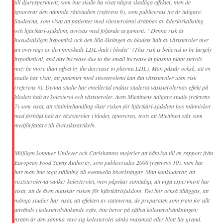
till djurexperiment, som inte skulle ha visat några skadliga effekter, men de
ignorerar den nämnda råttstudien (referens 6), som publicerats tre år tidigare.
Studierna, som visat att patienter med sitosterolemi drabbas av åderförkalkning
och hjärtkärl-sjukdom, avvisas med följande argument: ”Denna risk är
huvudsakligen hypotetisk och den lilla ökningen av blodets halt av växtsteroler mer
än övervägs av den minskade LDL-halt i blodet” (This risk is believed to be largely
hypothetical, and any increase due to the small increase in plasma plant sterols
may be more than offset by the decrease in plasma LDL). Man påstår också, att en
studie har visat, att patienter med sitosterolemi kan äta växtsteroler utan risk
(referens 9). Denna studie har emellertid endast studerat växtsterolernas effekt på
blodets halt av kolesterol och växtsteroler. Aven Miettinens tidigare studie (referens
7) som visat, att statinbehandling ökar risken för hjärtkärl-sjukdom hos människor
med förhöjd halt av växtsteroler i blodet, ignoreras, trots att Miettinen står som
medförfattare till översiktsartikeln.
Möjligen kommer Unilever och Carlshamns mejerier att hänvisa till en rapport från
European Food Safety Authority, som publicerades 2008 (referens 10), men här
har man inte tagit ställning till eventuella biverkningar. Man konkluderar, att
växtsterolerna sänker kolesterolet, men påpekar samtidigt, att inga experiment har
visat, att de även minskar risken för hjärtkärlsjukdom. Det bör också tilläggas, att
många studier har visat, att effekten av statinerna, de preparaten som fram för allt
används i kolesterolsänkande syfte, inte beror på själva kolesterolsänkningen;
nyttan är den samma vare sig kolesterolet sänks maximalt eller blott lite grand.