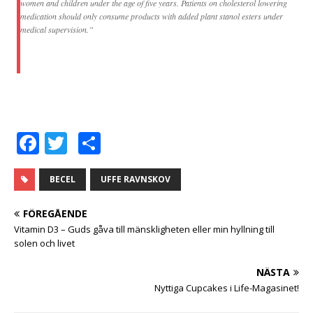
women and children under the age of five years. Patients on cholesterol lowering
medication should only consume products with added plant stanol esters under
medical supervision.”
F
T
D
a
w
el
c
it
a
BECEL
UFFE RAVNSKOV
e
te
FÖREGÅENDE
b
r
Vitamin D3 – Guds gåva till mänskligheten eller min hyllning till
solen och livet
o
o
NÄSTA
Nyttiga Cupcakes i Life-Magasinet!
k