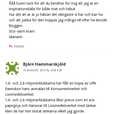
Ååå tusen tack för att du berättar för mig att jag är en
inspirationskälla för både mat och hälsa!
Hur det än är är ju hälsan det viktigaste vi har och kan ha
och att jobba för den hoppas jag många vill efter ha besökt
bloggen.
Stor varm kram
Mariann
SVARA
Björn Hammarskjöld
15 AUGUSTI, 2012 KL. 4:56 E M
1,6- och 2,6 miljonerklubbarna har fått en kopia av Uffe
Ravnskov hans anmälan till Konsumentverket och
Livsmedelsverket.
1,6- och 2,6 miljonerklubbarna låter precis som en ara-
papegoja och hänvisar till Livsmedelsverket med länkar.
Men de har inte testat länkarna vilket jag gjorde.