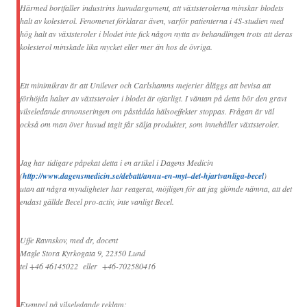
Härmed bortfaller industrins huvudargument, att växtsterolerna minskar blodets
halt av kolesterol. Fenomenet förklarar även, varför patienterna i 4S-studien med
hög halt av växtsteroler i blodet inte fick någon nytta av behandlingen trots att deras
kolesterol minskade lika mycket eller mer än hos de övriga.
Ett minimikrav är att Unilever och Carlshamns mejerier åläggs att bevisa att
förhöjda halter av växtsteroler i blodet är ofarligt. I väntan på detta bör den gravt
vilseledande annonseringen om påstådda hälsoeffekter stoppas. Frågan är väl
också om man över huvud tagit får sälja produkter, som innehåller växtsteroler.
Jag har tidigare påpekat detta i en artikel i Dagens Medicin
(
http://www.dagensmedicin.se/debatt/annu-en-myt–det-hjartvanliga-becel
)
utan att några myndigheter har reagerat, möjligen för att jag glömde nämna, att det
endast gällde Becel pro-activ, inte vanligt Becel.
Uffe Ravnskov, med dr, docent
Magle Stora Kyrkogata 9, 22350 Lund
tel +46 46145022 eller +46-702580416
Exempel på vilseledande reklam: