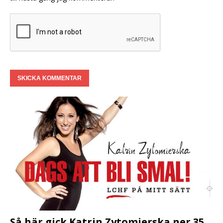
Så här gick Katrin Zytomierska ner 35