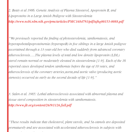
2. Beaty et al 1986. Genetic Analysis of Plasma Sitosterol, Apoprotein B, and
Lipoproteins in a Large Amish Pedigree with Sitosterolemia
http://www.ncbi.nlm.nih.gov/pmc/articles/PMC1684791/pdf/ajhg00153-0088.pdf
”We previously reported the finding of phytosterolemia, xanthomatosis, and
hyperapobetalipoproteinemia (hyperapoB) in five siblings in a large Amish pedigree
ascertained through a 13-year-old boy who died suddenly from advanced coronary
atherosclerosis…..The plasma levels of total and low density lipoprotein (LDL)
sterol remain normal or moderately elevated in sitosterolemia [1-9]. Each of the 16
reported cases developed tendon xanthomas before the age of 10 years, and
atherosclerosis of the coronary arteries,aorta,and aortic valve (producing aortic
stenosis) occurred as early as the second decade of life [1-9].”
3. Salen et al. 1985: Lethal atherosclerosis associated with abnormal plasma and
tissue sterol composition in sitosterolemia with xanthomatosis.
http://www.jlr.org/content/26/9/1126.full.pdf
”These results indicate that cholesterol, plant sterols, and 5a-stanols are deposited
prematurely and are associated with accelerated atherosclerosis in subjects with