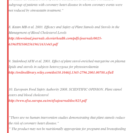
subgroup of patients with coronary heart disease in whom coronary events were
not reduced by simvastatin treatment.”
8. Katan MB et al. 2003. Efficacy and Safety of Plant Stanols and Sterols in the
Management of Blood Cholesterol Levels
http://download.journals.elsevierhealth.com/pdfs/journals/0025-
6196/PIIS0025619611631443.pdf
9. Stalenhoef AFH et al. 2001. Effect of plant sterol-enriched margarine on plasma
lipids and sterols in subjects heterozygous for phytosterolaemia
http://onlinelibrary.wiley.com/doi/10.1046/j.1365-2796.2001.00788.x/full
10. European Food Safety Authority 2008. SCIENTIFIC OPINION. Plant stanol
esters and blood cholesterol
http://www.efsa.europa.eu/en/efsajournal/doc/825.pdf
”There are no human intervention studies demonstrating that plant stanols reduce
the risk of coronary heart disease.”
” The product may not be nutritionally appropriate for pregnant and breastfeeding