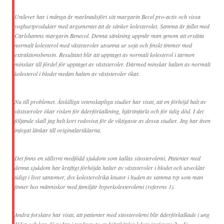
Unilever har i många år marknadsfört sitt margarin Becel pro-activ och vissa
yoghurtprodukter med argumentet att de sänker kolesterolet. Samma är fallet med
Carlshamns margarin Benecol. Denna sänkning uppnår man genom att ersätta
normalt kolesterol med växtsteroler utvunna ur soja och finskt timmer med
extraktionsbensin. Resultatet blir att upptaget av normalt kolesterol i tarmen
minskar till fördel för upptaget av växtsteroler. Därmed minskar halten av normalt
kolesterol i blodet medan halten av växtsteroler ökar.
Nu till problemet. Åtskilliga vetenskapliga studier har visat, att en förhöjd halt av
växtsteroler ökar risken för åderförkalkning, hjärtinfarkt och för tidig död. I det
följande skall jag helt kort redovisa för de viktigaste av dessa studier. Jag har även
infogat länkar till originalartiklarna.
Det finns en sällsynt medfödd sjukdom som kallas sitosterolemi. Patienter med
denna sjukdom har kraftigt förhöjda halter av växtsteroler i blodet och utvecklar
tidigt i livet xantomer, dvs kolesterolrika knutor i huden av samma typ som man
finner hos människor med familjär hyperkolesterolemi (referens 1).
Andra forskare har visat, att patienter med sitosterolemi blir åderförkalkade i ung