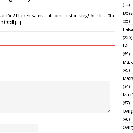
(14)
Desse
r för GI-boxen Känns lchf som ett stort steg? Att sluta äta
(65)
hårt till
[…]
Hälsa
(236)
Läs –
(69)
Mat-t
(49)
Maträ
(34)
Maträ
(67)
Övrig
(48)
Övrig