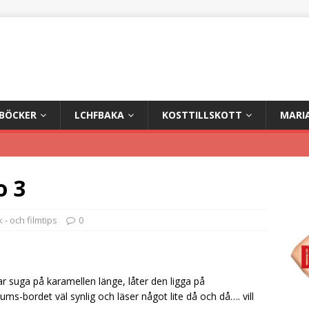
+BÖCKER
LCHFBAKA
KOSTTILLSKOTT
MARI
o 3
 - och filmtips
0
ar suga på karamellen länge, låter den ligga på
ums-bordet väl synlig och läser något lite då och då…. vill