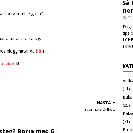
Så 
ner
d är försvinnande goda?
23 
Dags 
tips 
rkt att anteckna sig.
LCHF?
skrivi
es blogg hittar du
här
!
facebook
!
KAT
Artik
(11)
Baka
NÄSTA
(85)
Svärmors Dillkött
Bakve
(71)
Bröd-
steg? Börja med GI