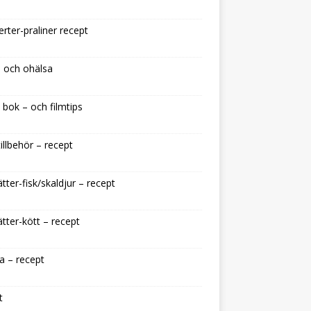
rter-praliner recept
 och ohälsa
 bok – och filmtips
illbehör – recept
tter-fisk/skaldjur – recept
tter-kött – recept
a – recept
t