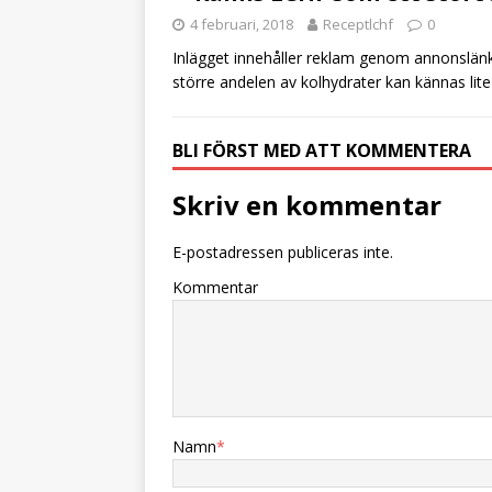
o
4 februari, 2018
Receptlchf
0
o
Inlägget innehåller reklam genom annonslänka
k
större andelen av kolhydrater kan kännas lite 
BLI FÖRST MED ATT KOMMENTERA
Skriv en kommentar
E-postadressen publiceras inte.
Kommentar
Namn
*