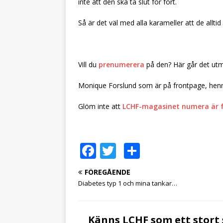
inte att den ska ta slut för fort.
Så är det väl med alla karameller att de allti
Vill du
prenumerera
på den? Här går det utmä
Monique Forslund som är på frontpage, henn
Glöm inte att
LCHF-magasinet numera är 
F
T
D
a
w
el
FÖREGÅENDE
c
it
a
Diabetes typ 1 och mina tankar…
e
te
b
r
Känns LCHF som ett stort 