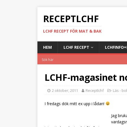
RECEPTLCHF
LCHF RECEPT FÖR MAT & BAK
HEM
LCHF RECEPT
LCHFINFO
LCHF-magasinet n
2 oktober, 2011
Receptlchf
Läs - bok
I fredags dök mitt ex upp i lådan!
Jag bruk
vardagsr