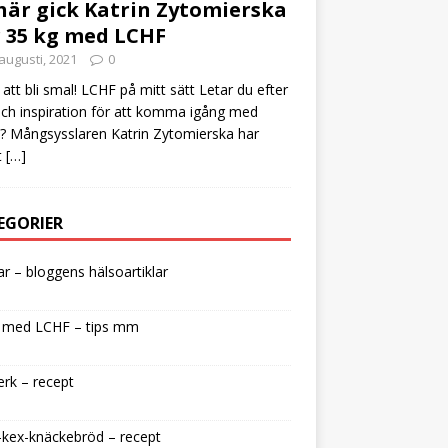
här gick Katrin Zytomierska
 35 kg med LCHF
augusti, 2021
0
att bli smal! LCHF på mitt sätt Letar du efter
och inspiration för att komma igång med
 Mångsysslaren Katrin Zytomierska har
t
[…]
EGORIER
lar – bloggens hälsoartiklar
 med LCHF – tips mm
rk – recept
kex-knäckebröd – recept