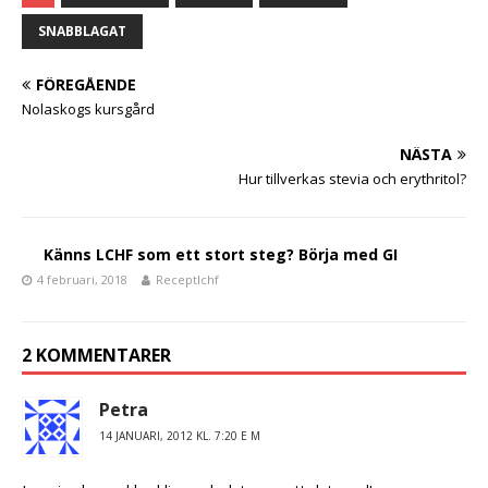
c
it
a
e
te
SNABBLAGAT
b
r
FÖREGÅENDE
o
Nolaskogs kursgård
o
NÄSTA
k
Hur tillverkas stevia och erythritol?
Känns LCHF som ett stort steg? Börja med GI
4 februari, 2018
Receptlchf
2 KOMMENTARER
Petra
14 JANUARI, 2012 KL. 7:20 E M