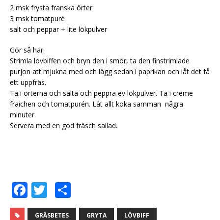
2 msk frysta franska örter
3 msk tomatpuré
salt och peppar + lite lökpulver
Gör så här:
Strimla lövbiffen och bryn den i smör, ta den finstrimlade
purjon att mjukna med och lägg sedan i paprikan och låt det få
ett uppfräs.
Ta i örterna och salta och peppra ev lökpulver. Ta i creme
fraichen och tomatpurén. Låt allt koka samman några
minuter.
Servera med en god fräsch sallad.
F
T
D
a
w
el
GRÄSBETES
GRYTA
LÖVBIFF