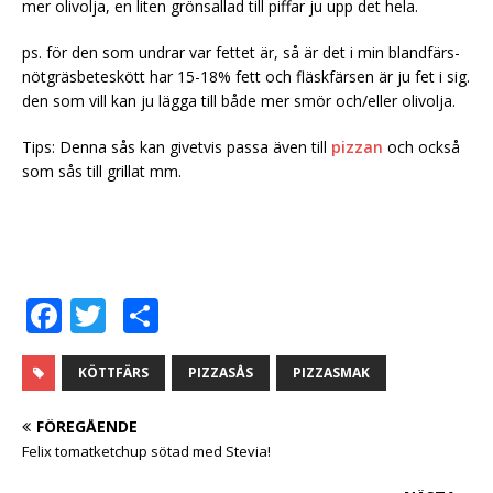
mer olivolja, en liten grönsallad till piffar ju upp det hela.
ps. för den som undrar var fettet är, så är det i min blandfärs-
nötgräsbeteskött har 15-18% fett och fläskfärsen är ju fet i sig.
den som vill kan ju lägga till både mer smör och/eller olivolja.
Tips: Denna sås kan givetvis passa även till
pizzan
och också
som sås till grillat mm.
F
T
D
a
w
el
c
it
a
KÖTTFÄRS
PIZZASÅS
PIZZASMAK
e
te
FÖREGÅENDE
b
r
Felix tomatketchup sötad med Stevia!
o