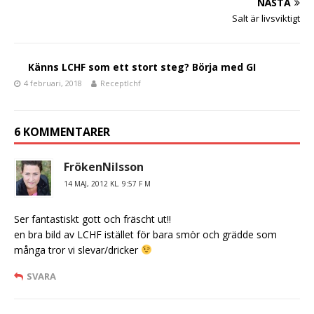
NÄSTA
o
Salt är livsviktigt
k
Känns LCHF som ett stort steg? Börja med GI
4 februari, 2018
Receptlchf
6 KOMMENTARER
FrökenNilsson
14 MAJ, 2012 KL. 9:57 F M
Ser fantastiskt gott och fräscht ut!!
en bra bild av LCHF istället för bara smör och grädde som
många tror vi slevar/dricker
SVARA