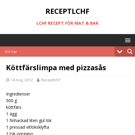
RECEPTLCHF
LCHF RECEPT FÖR MAT & BAK
Köttfärslimpa med pizzasås
14 maj, 2012
Receptlchf
Ingredienser
500 g
köttfärs
1 ägg
1 finhackad liten gul lök
1 pressad vitlöksklyfta
1 tsk oregano