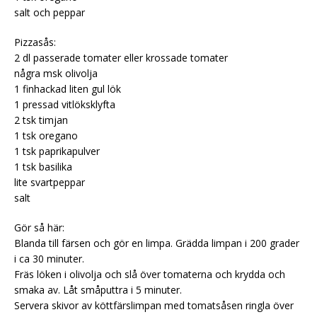
salt och peppar
Pizzasås:
2 dl passerade tomater eller krossade tomater
några msk olivolja
1 finhackad liten gul lök
1 pressad vitlöksklyfta
2 tsk timjan
1 tsk oregano
1 tsk paprikapulver
1 tsk basilika
lite svartpeppar
salt
Gör så här:
Blanda till färsen och gör en limpa. Grädda limpan i 200 grader
i ca 30 minuter.
Fräs löken i olivolja och slå över tomaterna och krydda och
smaka av. Låt småputtra i 5 minuter.
Servera skivor av köttfärslimpan med tomatsåsen ringla över