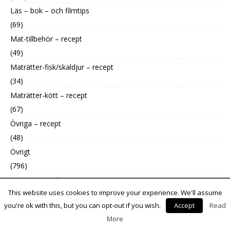
Läs – bok – och filmtips
(69)
Mat-tillbehör – recept
(49)
Maträtter-fisk/skaldjur – recept
(34)
Maträtter-kött – recept
(67)
Övriga – recept
(48)
Övrigt
(796)
Uncategorized
This website uses cookies to improve your experience. We'll assume
(9)
you're ok with this, but you can opt-out if you wish.
Accept
Read
More