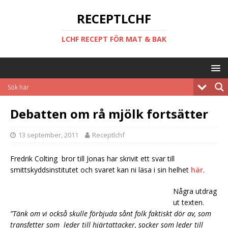
RECEPTLCHF
LCHF RECEPT FÖR MAT & BAK
Debatten om rå mjölk fortsätter
13 september, 2011
Receptlchf
Fredrik Colting bror till Jonas har skrivit ett svar till
smittskyddsinstitutet och svaret kan ni läsa i sin helhet
här
.
Några utdrag
ut texten.
”Tänk om vi också skulle förbjuda sånt folk faktiskt dör av, som
transfetter som
leder till hjärtattacker, socker som leder till