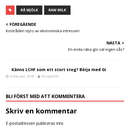
a
w
el
c
it
a
RÅ MJÖLK
RAW MILK
e
te
FÖREGÅENDE
b
r
Kostråden styrs av ekonomiska intressen
o
NÄSTA
o
En enda räka gör väl ingen sås?
k
Känns LCHF som ett stort steg? Börja med GI
4 februari, 2018
Receptlchf
BLI FÖRST MED ATT KOMMENTERA
Skriv en kommentar
E-postadressen publiceras inte.