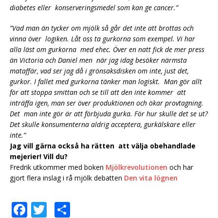
diabetes eller konserveringsmedel som kan ge cancer.”
”Vad man än tycker om mjölk så går det inte att brottas och
vinna över logiken. Låt oss ta gurkorna som exempel. Vi har
alla läst om gurkorna med ehec. Över en natt fick de mer press
än Victoria och Daniel men när jag idag besöker närmsta
mataffär, vad ser jag då i grönsaksdisken om inte, just det,
gurkor. I fallet med gurkorna tänker man logiskt. Man gör allt
för att stoppa smittan och se till att den inte kommer att
inträffa igen, man ser över produktionen och ökar provtagning.
Det man inte gör är att förbjuda gurka. För hur skulle det se ut?
Det skulle konsumenterna aldrig acceptera, gurkälskare eller
inte.”
Jag vill gärna också ha rätten att välja obehandlade
mejerier! Vill du?
Fredrik utkommer med boken
Mjölkrevolutionen
och har
gjort flera inslag i rå mjölk debatten
Den vita lögnen
F
T
D