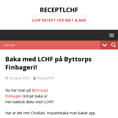
RECEPTLCHF
LCHF RECEPT FÖR MAT & BAK
Baka med LCHF på Byttorps
Finbageri!
26 april, 2012
Receptlchf
Nu har man på
Byttorps
Finbageri
börjat baka ur
min bakbok
Baka med LCHF
!!
Här är det min Choklad- mazarinkaka man bakat upp.