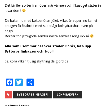
Det bir fler sorter framöver när värmen och fikasuget sätter in
lovar dom!
De bakar nu med kokosnötsmjölet, vilket är super, nu kan vi
äntligen få fikabröd med superlågt kolhydratshalt även på
bagis!
Borgar för jättegoda semlor nästa semlesäsong också
Alla som i sommar besöker staden Borås, leta upp
Byttorps finbageri och köp!!
ps. kolla vilken tjusig skyltning de gjort! ds
F
T
D
a
w
el
c
it
a
BYTTORPS FINBAGERI
LCHF-BAKVERK
e
te