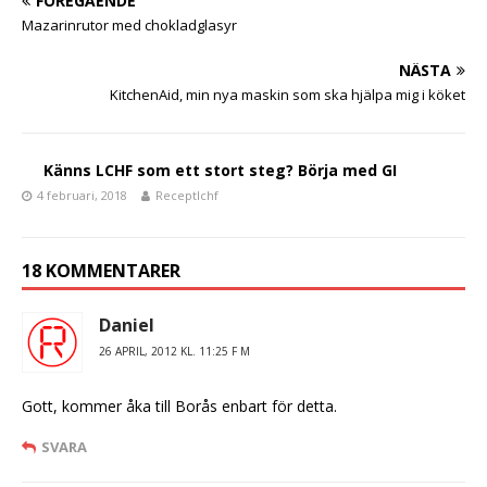
FÖREGÅENDE
b
r
Mazarinrutor med chokladglasyr
o
NÄSTA
o
KitchenAid, min nya maskin som ska hjälpa mig i köket
k
Känns LCHF som ett stort steg? Börja med GI
4 februari, 2018
Receptlchf
18 KOMMENTARER
Daniel
26 APRIL, 2012 KL. 11:25 F M
Gott, kommer åka till Borås enbart för detta.
SVARA