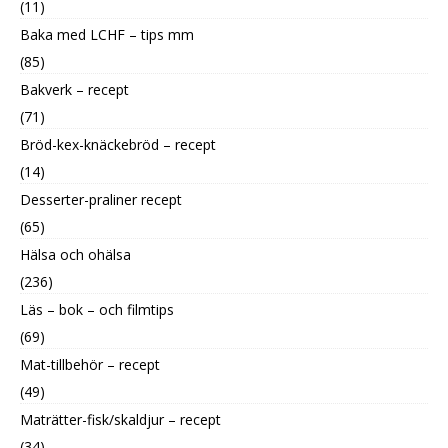
(11)
Baka med LCHF – tips mm
(85)
Bakverk – recept
(71)
Bröd-kex-knäckebröd – recept
(14)
Desserter-praliner recept
(65)
Hälsa och ohälsa
(236)
Läs – bok – och filmtips
(69)
Mat-tillbehör – recept
(49)
Maträtter-fisk/skaldjur – recept
(34)