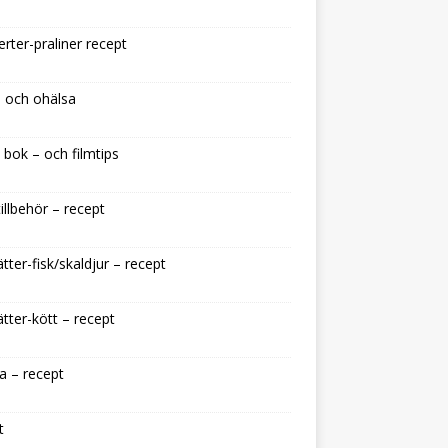
rter-praliner recept
 och ohälsa
 bok – och filmtips
illbehör – recept
tter-fisk/skaldjur – recept
tter-kött – recept
a – recept
t