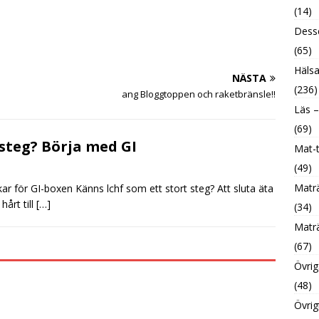
(14)
Desse
(65)
Hälsa
NÄSTA
(236)
ang Bloggtoppen och raketbränsle!!
Läs –
(69)
steg? Börja med GI
Mat-t
(49)
Maträ
r för GI-boxen Känns lchf som ett stort steg? Att sluta äta
hårt till
[…]
(34)
Maträ
(67)
Övrig
(48)
Övrig