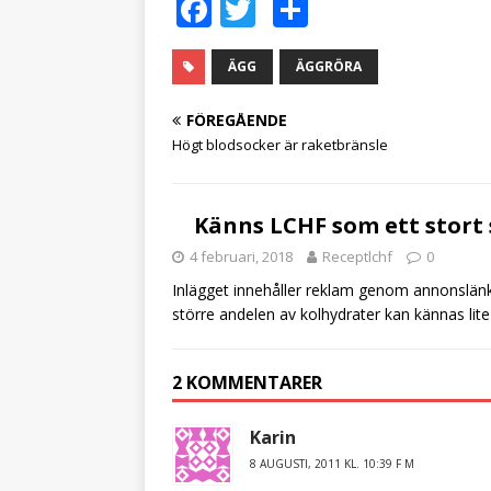
F
T
D
a
w
el
c
it
a
ÄGG
ÄGGRÖRA
e
te
FÖREGÅENDE
b
r
Högt blodsocker är raketbränsle
o
o
Känns LCHF som ett stort 
k
4 februari, 2018
Receptlchf
0
Inlägget innehåller reklam genom annonslänka
större andelen av kolhydrater kan kännas lite 
2 KOMMENTARER
Karin
8 AUGUSTI, 2011 KL. 10:39 F M