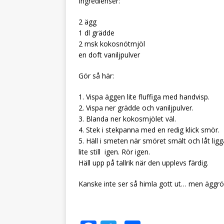
Ingredienser:
2 ägg
1 dl grädde
2 msk kokosnötmjöl
en doft vaniljpulver
Gör så här:
1. Vispa äggen lite fluffiga med handvisp.
2. Vispa ner grädde och vaniljpulver.
3. Blanda ner kokosmjölet väl.
4. Stek i stekpanna med en redig klick smör.
5. Häll i smeten när smöret smält och låt ligga
lite still igen. Rör igen.
Häll upp på tallrik när den upplevs färdig.
Kanske inte ser så himla gott ut… men äggr