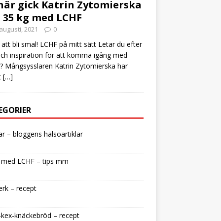
här gick Katrin Zytomierska
 35 kg med LCHF
augusti, 2021
0
att bli smal! LCHF på mitt sätt Letar du efter
och inspiration för att komma igång med
 Mångsysslaren Katrin Zytomierska har
t
[…]
EGORIER
lar – bloggens hälsoartiklar
 med LCHF – tips mm
rk – recept
kex-knäckebröd – recept