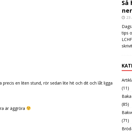
Så 
ner
23 
Dags 
tips 
LCHF?
skrivi
KAT
Artik
 precis en liten stund, rör sedan lite hit och dit och låt ligga
(11)
Baka
(85)
öra är äggröra
Bakve
(71)
Bröd-