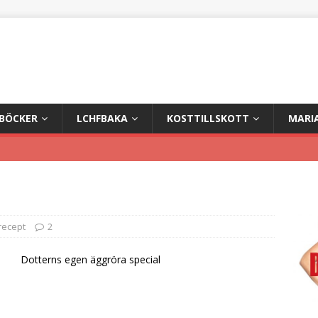
+BÖCKER
LCHFBAKA
KOSTTILLSKOTT
MARI
 recept
2
Dotterns egen äggröra special