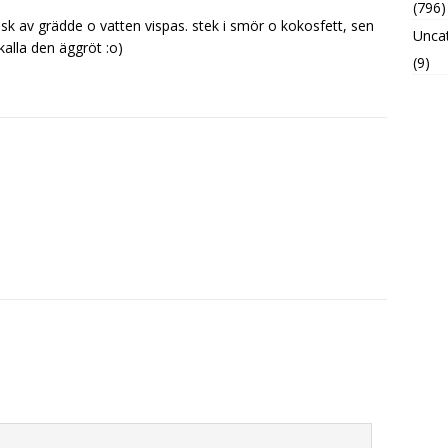
(796)
sk av grädde o vatten vispas. stek i smör o kokosfett, sen
Unca
kalla den äggröt :o)
(9)