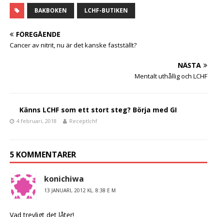
a
w
el
c
it
a
BAKBOKEN
LCHF-BUTIKEN
e
te
FÖREGÅENDE
b
r
Cancer av nitrit, nu är det kanske fastställt?
o
NÄSTA
o
Mentalt uthållig och LCHF
k
Känns LCHF som ett stort steg? Börja med GI
4 februari, 2018
Receptlchf
5 KOMMENTARER
konichiwa
13 JANUARI, 2012 KL. 8:38 E M
Vad trevligt det låter!