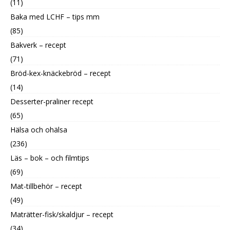
(11)
Baka med LCHF – tips mm
(85)
Bakverk – recept
(71)
Bröd-kex-knäckebröd – recept
(14)
Desserter-praliner recept
(65)
Hälsa och ohälsa
(236)
Läs – bok – och filmtips
(69)
Mat-tillbehör – recept
(49)
Maträtter-fisk/skaldjur – recept
(34)