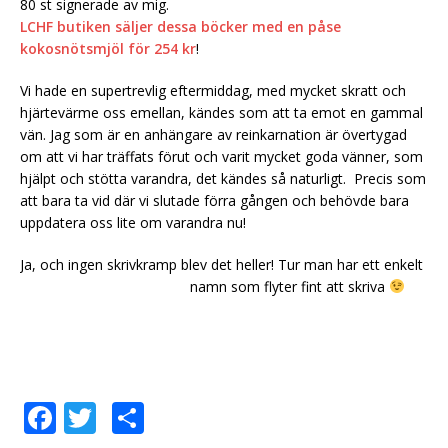
80 st signerade av mig.
LCHF butiken säljer dessa böcker med en påse
kokosnötsmjöl för 254 kr
!
Vi hade en supertrevlig eftermiddag, med mycket skratt och
hjärtevärme oss emellan, kändes som att ta emot en gammal
vän. Jag som är en anhängare av reinkarnation är övertygad
om att vi har träffats förut och varit mycket goda vänner, som
hjälpt och stötta varandra, det kändes så naturligt. Precis som
att bara ta vid där vi slutade förra gången och behövde bara
uppdatera oss lite om varandra nu!
Ja, och ingen skrivkramp blev det heller! Tur man har ett enkelt
namn som flyter fint att skriva
F
T
D