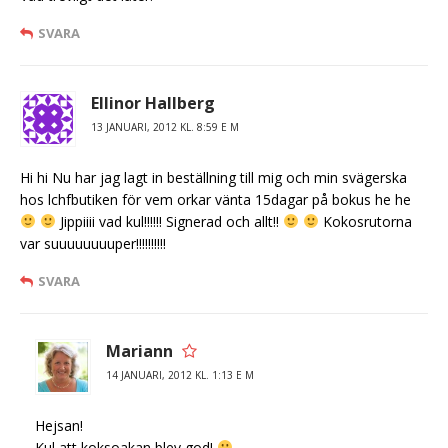
SVARA
Ellinor Hallberg
13 JANUARI, 2012 KL. 8:59 E M
Hi hi Nu har jag lagt in beställning till mig och min svägerska
hos lchfbutiken för vem orkar vänta 15dagar på bokus he he
Jippiiii vad kul!!!!!! Signerad och allt!!
Kokosrutorna
var suuuuuuuuper!!!!!!!!!!
SVARA
Mariann
14 JANUARI, 2012 KL. 1:13 E M
Hejsan!
Kul att koksoakan blev god!