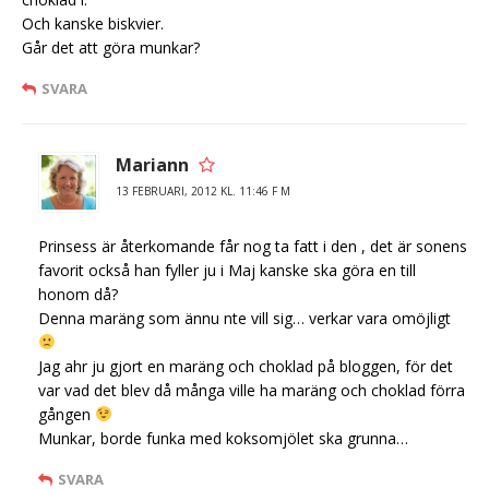
Och kanske biskvier.
Går det att göra munkar?
SVARA
Mariann
13 FEBRUARI, 2012 KL. 11:46 F M
Prinsess är återkomande får nog ta fatt i den , det är sonens
favorit också han fyller ju i Maj kanske ska göra en till
honom då?
Denna maräng som ännu nte vill sig… verkar vara omöjligt
Jag ahr ju gjort en maräng och choklad på bloggen, för det
var vad det blev då många ville ha maräng och choklad förra
gången
Munkar, borde funka med koksomjölet ska grunna…
SVARA