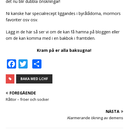
det nu blir dubbla önskningar!
Ni kanske har specialrecept liggandes i byrålådorna, mormors
favoriter osv osv.
Lägg in de här så ser vi om de kan få hamna på bloggen eller
om de kan komma med i en bakbok i framtiden.
Kram på er alla baksugna!
F
T
D
a
w
el
c
it
a
BAKA MED LCHF
e
te
FÖREGÅENDE
b
r
Råttor – fröer och socker
o
NÄSTA
o
Alarmerande ökning av demens
k