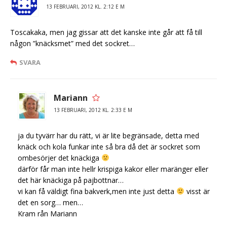
13 FEBRUARI, 2012 KL. 2:12 E M
Toscakaka, men jag gissar att det kanske inte går att få till
någon ”knäcksmet” med det sockret…
SVARA
Mariann
13 FEBRUARI, 2012 KL. 2:33 E M
ja du tyvärr har du rätt, vi är lite begränsade, detta med
knäck och kola funkar inte så bra då det är sockret som
ombesörjer det knäckiga
därför får man inte hellr krispiga kakor eller maränger eller
det här knäckiga på pajbottnar…
vi kan få väldigt fina bakverk,men inte just detta
visst är
det en sorg… men…
Kram rån Mariann