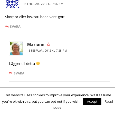
15 FEBRUARI, 2012 KL. 7:56 E M
Skorpor eller biskotti hade varit gott
SVARA
Mariann
16 FEBRUARI, 2012 KL. 7:28 F M
Lägger till detta
SVARA
Anna-Lena
This website uses cookies to improve your experience. We'll assume
16 FEBRUARI, 2012 KL. 9:26 E M
you're ok with this, but you can opt-out if you wish.
Accept
Read
More
Har länge funderat på om det går att göra om mormors