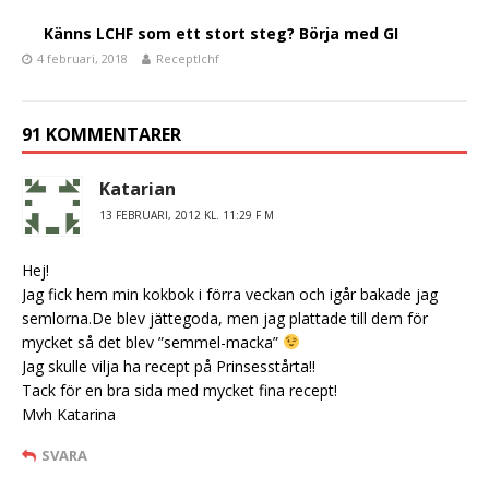
Känns LCHF som ett stort steg? Börja med GI
4 februari, 2018
Receptlchf
91 KOMMENTARER
Katarian
13 FEBRUARI, 2012 KL. 11:29 F M
Hej!
Jag fick hem min kokbok i förra veckan och igår bakade jag
semlorna.De blev jättegoda, men jag plattade till dem för
mycket så det blev ”semmel-macka”
Jag skulle vilja ha recept på Prinsesstårta!!
Tack för en bra sida med mycket fina recept!
Mvh Katarina
SVARA