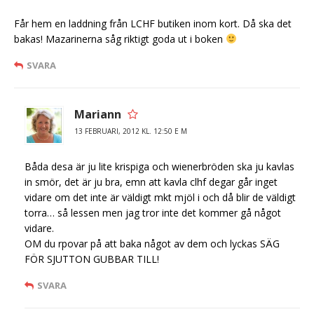
Får hem en laddning från LCHF butiken inom kort. Då ska det
bakas! Mazarinerna såg riktigt goda ut i boken
SVARA
Mariann
13 FEBRUARI, 2012 KL. 12:50 E M
Båda desa är ju lite krispiga och wienerbröden ska ju kavlas
in smör, det är ju bra, emn att kavla clhf degar går inget
vidare om det inte är väldigt mkt mjöl i och då blir de väldigt
torra… så lessen men jag tror inte det kommer gå något
vidare.
OM du rpovar på att baka något av dem och lyckas SÄG
FÖR SJUTTON GUBBAR TILL!
SVARA