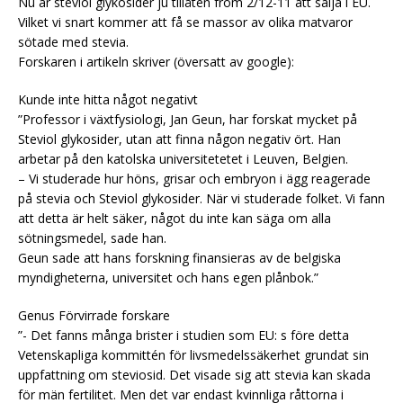
Nu är steviol glykosider ju tillåten from 2/12-11 att sälja i EU.
Vilket vi snart kommer att få se massor av olika matvaror
sötade med stevia.
Forskaren i artikeln skriver (översatt av google):
Kunde inte hitta något negativt
”Professor i växtfysiologi, Jan Geun, har forskat mycket på
Steviol glykosider, utan att finna någon negativ ört. Han
arbetar på den katolska universitetetet i Leuven, Belgien.
– Vi studerade hur höns, grisar och embryon i ägg reagerade
på stevia och Steviol glykosider. När vi studerade folket. Vi fann
att detta är helt säker, något du inte kan säga om alla
sötningsmedel, sade han.
Geun sade att hans forskning finansieras av de belgiska
myndigheterna, universitet och hans egen plånbok.”
Genus Förvirrade forskare
”- Det fanns många brister i studien som EU: s före detta
Vetenskapliga kommittén för livsmedelssäkerhet grundat sin
uppfattning om steviosid. Det visade sig att stevia kan skada
för män fertilitet. Men det var endast kvinnliga råttorna i