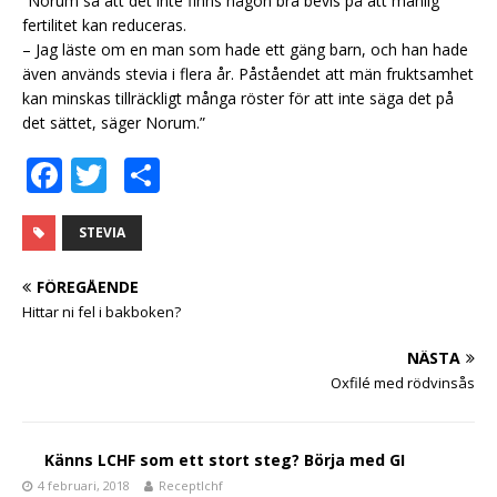
”Norum sa att det inte finns någon bra bevis på att manlig
fertilitet kan reduceras.
– Jag läste om en man som hade ett gäng barn, och han hade
även används stevia i flera år. Påståendet att män fruktsamhet
kan minskas tillräckligt många röster för att inte säga det på
det sättet, säger Norum.”
F
T
D
a
w
el
c
it
a
STEVIA
e
te
FÖREGÅENDE
b
r
Hittar ni fel i bakboken?
o
NÄSTA
o
Oxfilé med rödvinsås
k
Känns LCHF som ett stort steg? Börja med GI
4 februari, 2018
Receptlchf