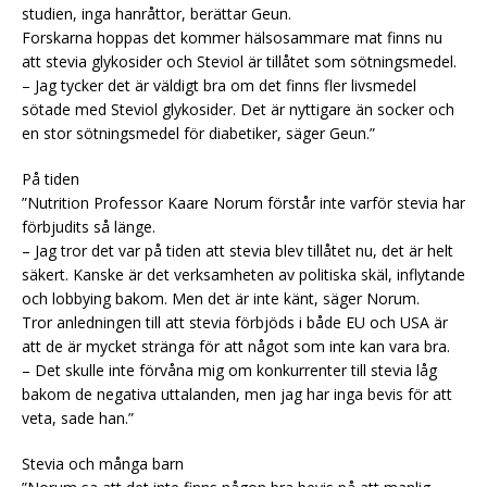
studien, inga hanråttor, berättar Geun.
Forskarna hoppas det kommer hälsosammare mat finns nu
att stevia glykosider och Steviol är tillåtet som sötningsmedel.
– Jag tycker det är väldigt bra om det finns fler livsmedel
sötade med Steviol glykosider. Det är nyttigare än socker och
en stor sötningsmedel för diabetiker, säger Geun.”
På tiden
”Nutrition Professor Kaare Norum förstår inte varför stevia har
förbjudits så länge.
– Jag tror det var på tiden att stevia blev tillåtet nu, det är helt
säkert. Kanske är det verksamheten av politiska skäl, inflytande
och lobbying bakom. Men det är inte känt, säger Norum.
Tror anledningen till att stevia förbjöds i både EU och USA är
att de är mycket stränga för att något som inte kan vara bra.
– Det skulle inte förvåna mig om konkurrenter till stevia låg
bakom de negativa uttalanden, men jag har inga bevis för att
veta, sade han.”
Stevia och många barn