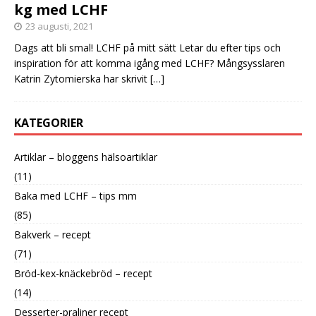
kg med LCHF
23 augusti, 2021
Dags att bli smal! LCHF på mitt sätt Letar du efter tips och
inspiration för att komma igång med LCHF? Mångsysslaren
Katrin Zytomierska har skrivit
[…]
KATEGORIER
Artiklar – bloggens hälsoartiklar
(11)
Baka med LCHF – tips mm
(85)
Bakverk – recept
(71)
Bröd-kex-knäckebröd – recept
(14)
Desserter-praliner recept