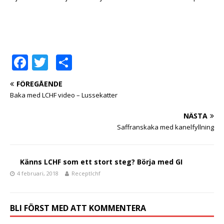
F
T
D
a
w
el
FÖREGÅENDE
c
it
a
Baka med LCHF video – Lussekatter
e
te
NÄSTA
b
r
Saffranskaka med kanelfyllning
o
o
Känns LCHF som ett stort steg? Börja med GI
k
4 februari, 2018
Receptlchf
BLI FÖRST MED ATT KOMMENTERA