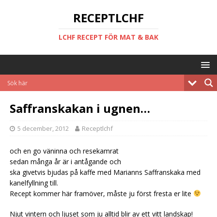
RECEPTLCHF
LCHF RECEPT FÖR MAT & BAK
Saffranskakan i ugnen…
5 december, 2012
Receptlchf
och en go väninna och resekamrat
sedan många år är i antågande och
ska givetvis bjudas på kaffe med Marianns Saffranskaka med
kanelfyllning till.
Recept kommer här framöver, måste ju först fresta er lite
Njut vintern och ljuset som ju alltid blir av ett vitt landskap!