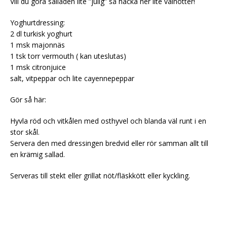
Vill du göra salladen lite ”julig” så hacka ner lite valnötter!
Yoghurtdressing:
2 dl turkisk yoghurt
1 msk majonnäs
1 tsk torr vermouth ( kan uteslutas)
1 msk citronjuice
salt, vitpeppar och lite cayennepeppar
Gör så här:
Hyvla röd och vitkålen med osthyvel och blanda väl runt i en
stor skål.
Servera den med dressingen bredvid eller rör samman allt till
en krämig sallad.
Serveras till stekt eller grillat nöt/fläskkött eller kyckling.