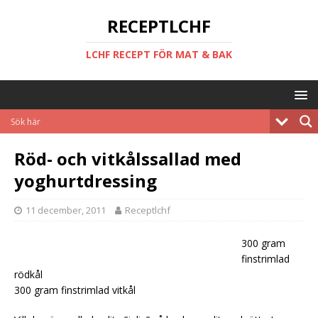
RECEPTLCHF
LCHF RECEPT FÖR MAT & BAK
Röd- och vitkålssallad med
yoghurtdressing
11 december, 2011
Receptlchf
300 gram
finstrimlad
rödkål
300 gram finstrimlad vitkål