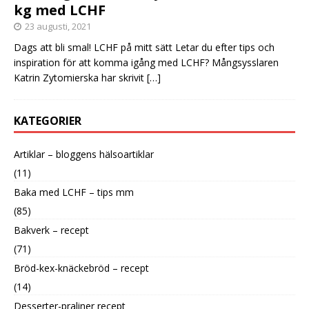
kg med LCHF
23 augusti, 2021
Dags att bli smal! LCHF på mitt sätt Letar du efter tips och
inspiration för att komma igång med LCHF? Mångsysslaren
Katrin Zytomierska har skrivit
[…]
KATEGORIER
Artiklar – bloggens hälsoartiklar
(11)
Baka med LCHF – tips mm
(85)
Bakverk – recept
(71)
Bröd-kex-knäckebröd – recept
(14)
Desserter-praliner recept