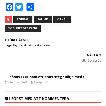
F
T
D
a
w
el
c
it
a
RÖDKÅL
SALLAD
VITKÅL
e
te
YOGHURTDRESSING
b
r
FÖREGÅENDE
o
Lågkolhydratskost mest effektiv
o
NÄSTA
k
Julknäckebröd
Känns LCHF som ett stort steg? Börja med GI
4 februari, 2018
Receptlchf
BLI FÖRST MED ATT KOMMENTERA