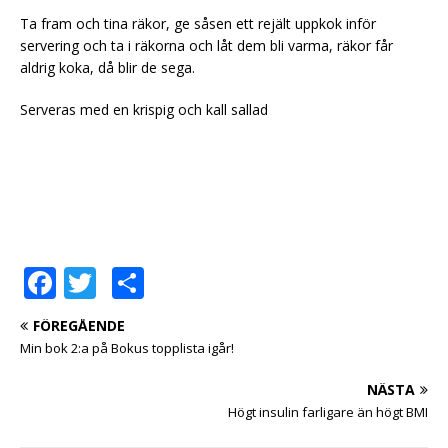
Ta fram och tina räkor, ge såsen ett rejält uppkok inför
servering och ta i räkorna och låt dem bli varma, räkor får
aldrig koka, då blir de sega.
Serveras med en krispig och kall sallad
F
T
D
a
w
el
FÖREGÅENDE
c
it
a
Min bok 2:a på Bokus topplista igår!
e
te
NÄSTA
b
r
Högt insulin farligare än högt BMI
o