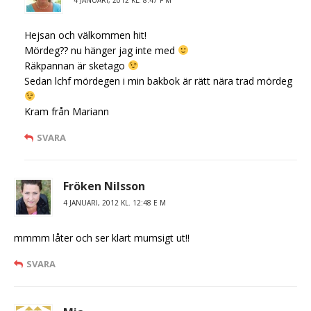
4 JANUARI, 2012 KL. 8:47 F M
Hejsan och välkommen hit!
Mördeg?? nu hänger jag inte med
Räkpannan är sketago
Sedan lchf mördegen i min bakbok är rätt nära trad mördeg
Kram från Mariann
SVARA
Fröken Nilsson
4 JANUARI, 2012 KL. 12:48 E M
mmmm låter och ser klart mumsigt ut!!
SVARA