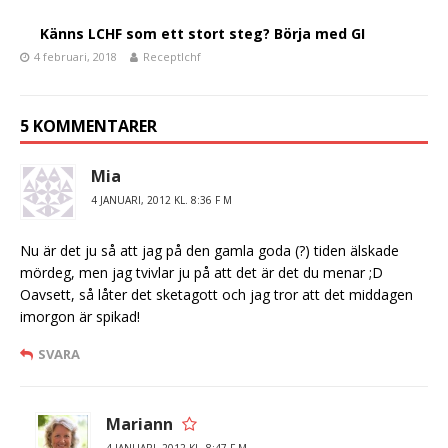
o
Känns LCHF som ett stort steg? Börja med GI
k
4 februari, 2018
Receptlchf
5 KOMMENTARER
Mia
4 JANUARI, 2012 KL. 8:36 F M
Nu är det ju så att jag på den gamla goda (?) tiden älskade
mördeg, men jag tvivlar ju på att det är det du menar ;D
Oavsett, så låter det sketagott och jag tror att det middagen
imorgon är spikad!
SVARA
Mariann