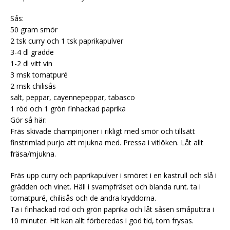
Sås:
50 gram smör
2 tsk curry och 1 tsk paprikapulver
3-4 dl grädde
1-2 dl vitt vin
3 msk tomatpuré
2 msk chilisås
salt, peppar, cayennepeppar, tabasco
1 röd och 1 grön finhackad paprika
Gör så här:
Fräs skivade champinjoner i rikligt med smör och tillsätt
finstrimlad purjo att mjukna med. Pressa i vitlöken. Låt allt
fräsa/mjukna.
Fräs upp curry och paprikapulver i smöret i en kastrull och slå i
grädden och vinet. Häll i svampfräset och blanda runt. ta i
tomatpuré, chilisås och de andra kryddorna.
Ta i finhackad röd och grön paprika och låt såsen småputtra i
10 minuter. Hit kan allt förberedas i god tid, tom frysas.