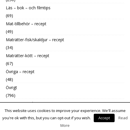
Läs – bok – och filmtips
(69)
Mat-tillbehör – recept
(49)
Maträtter-fisk/skaldjur – recept
(34)
Maträtter-kött – recept
(67)
Övriga – recept
(48)
Övrigt
(796)
Uncategorized
This website uses cookies to improve your experience. We'll assume
(9)
you're ok with this, but you can opt-out if you wish.
Accept
Read
More