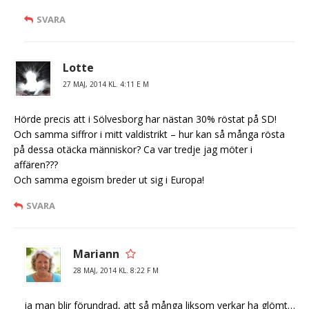
SVARA
Lotte
27 MAJ, 2014 KL. 4:11 E M
Hörde precis att i Sölvesborg har nästan 30% röstat på SD!
Och samma siffror i mitt valdistrikt – hur kan så många rösta
på dessa otäcka människor? Ca var tredje jag möter i
affären???
Och samma egoism breder ut sig i Europa!
SVARA
Mariann
28 MAJ, 2014 KL. 8:22 F M
ja man blir förundrad, att så många liksom verkar ha glömt…