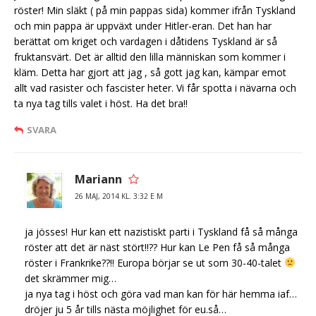
röster! Min släkt ( på min pappas sida) kommer ifrån Tyskland
och min pappa är uppväxt under Hitler-eran. Det han har
berättat om kriget och vardagen i dåtidens Tyskland är så
fruktansvärt. Det är alltid den lilla människan som kommer i
kläm. Detta har gjort att jag , så gott jag kan, kämpar emot
allt vad rasister och fascister heter. Vi får spotta i nävarna och
ta nya tag tills valet i höst. Ha det bra!!
SVARA
Mariann
26 MAJ, 2014 KL. 3:32 E M
ja jösses! Hur kan ett nazistiskt parti i Tyskland få så många
röster att det är näst stört!!?? Hur kan Le Pen få så många
röster i Frankrike??!! Europa börjar se ut som 30-40-talet
det skrämmer mig…
ja nya tag i höst och göra vad man kan för här hemma iaf…
dröjer ju 5 år tills nästa möjlighet för eu.så…