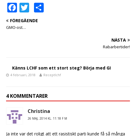
F
T
D
a
w
el
FÖREGÅENDE
c
it
a
GMO-ost…
e
te
NÄSTA
b
r
Rabarbertider!
o
o
Känns LCHF som ett stort steg? Börja med GI
k
4 februari, 2018
Receptlchf
4 KOMMENTARER
Christina
26 MAJ, 2014 KL. 11:18 F M
Ja inte var det roligt att ett rasistiskt parti kunde få så många