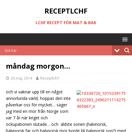
RECEPTLCHF
LCHF RECEPT FÖR MAT & BAK
måndag morgon…
26 maj, 2014
Receptlchf
och vi vaknar upp till en något
annorlunda värld, hoppas den inte
påverkar oss för mycket… säger
jag med en mor från Norge som
var 7 år när kriget och
ockupationen slutade… och äldste sonen (halvnorsk,
halvnorsk far och halvnorsk mor borde bli halvnorsk son?) med