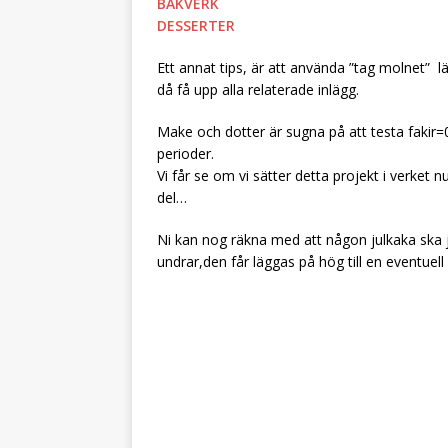
BAKVERK
DESSERTER
Ett annat tips, är att använda ”tag molnet” lä
då få upp alla relaterade inlägg.
Make och dotter är sugna på att testa fakir=0
perioder.
Vi får se om vi sätter detta projekt i verket n
del…
Ni kan nog räkna med att någon julkaka ska j
undrar,den får läggas på hög till en eventuel