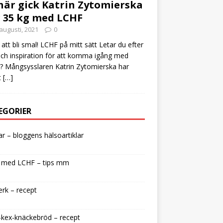
här gick Katrin Zytomierska
 35 kg med LCHF
augusti, 2021
0
att bli smal! LCHF på mitt sätt Letar du efter
och inspiration för att komma igång med
 Mångsysslaren Katrin Zytomierska har
t
[…]
EGORIER
lar – bloggens hälsoartiklar
 med LCHF – tips mm
rk – recept
kex-knäckebröd – recept