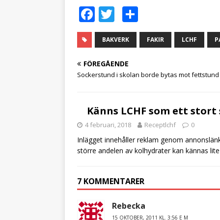
F
T
D
a
w
el
c
it
a
BAKVERK
FAKIR
LCHF
P
e
te
FÖREGÅENDE
b
r
Sockerstund i skolan borde bytas mot fettstund
o
o
Känns LCHF som ett stort 
k
4 februari, 2018
Receptlchf
0
Inlägget innehåller reklam genom annonslänka
större andelen av kolhydrater kan kännas lite 
7 KOMMENTARER
Rebecka
15 OKTOBER, 2011 KL. 3:56 E M