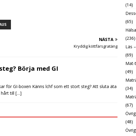
(14)
Desse
(65)
AUS
Hälsa
(236)
NÄSTA
Kryddig köttfärsgratäng
Läs –
(69)
Mat-t
steg? Börja med GI
(49)
Maträ
r för GI-boxen Känns lchf som ett stort steg? Att sluta äta
(34)
hårt till
[…]
Maträ
(67)
Övrig
(48)
Övrig