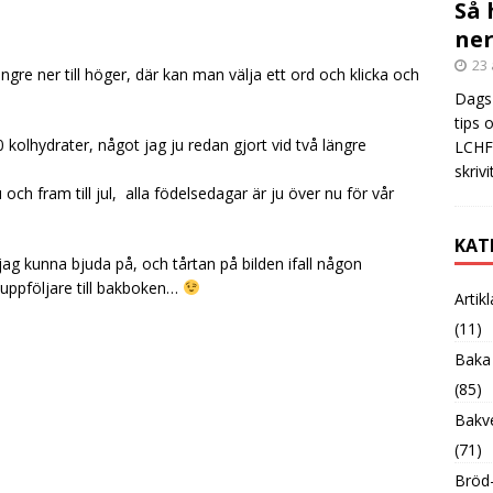
Så 
ner
23 
ngre ner till höger, där kan man välja ett ord och klicka och
Dags 
tips 
 kolhydrater, något jag ju redan gjort vid två längre
LCHF?
skrivi
u och fram till jul, alla födelsedagar är ju över nu för vår
KAT
ag kunna bjuda på, och tårtan på bilden ifall någon
l uppföljare till bakboken…
Artik
(11)
Baka
(85)
Bakve
(71)
Bröd-