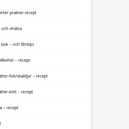
rter-praliner recept
 och ohälsa
 bok – och filmtips
illbehör – recept
tter-fisk/skaldjur – recept
tter-kött – recept
a – recept
t