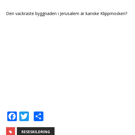
Den vackraste byggnaden i Jerusalem är kanske Klippmosken?
F
T
D
a
w
el
RESESKILDRING