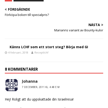
c
it
a
e
te
FÖREGÅENDE
b
r
Förköpa boken till specialpris?
o
NÄSTA
o
Marianns variant av Bounty-kulor
k
Känns LCHF som ett stort steg? Börja med GI
4 februari, 2018
Receptlchf
8 KOMMENTARER
Johanna
7 DECEMBER, 2011 KL. 4:48 E M
Hej! Roligt att du uppskattade din Israelresa!