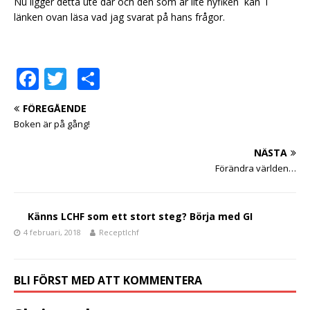
Nu ligger detta ute där och den som är lite nyfiken kan i
länken ovan läsa vad jag svarat på hans frågor.
F
T
D
a
w
el
FÖREGÅENDE
c
it
a
Boken är på gång!
e
te
NÄSTA
b
r
Förändra världen…
o
o
Känns LCHF som ett stort steg? Börja med GI
k
4 februari, 2018
Receptlchf
BLI FÖRST MED ATT KOMMENTERA