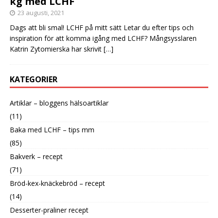
kg med LCHF
23 augusti, 2021
Dags att bli smal! LCHF på mitt sätt Letar du efter tips och
inspiration för att komma igång med LCHF? Mångsysslaren
Katrin Zytomierska har skrivit
[…]
KATEGORIER
Artiklar – bloggens hälsoartiklar
(11)
Baka med LCHF – tips mm
(85)
Bakverk – recept
(71)
Bröd-kex-knäckebröd – recept
(14)
Desserter-praliner recept