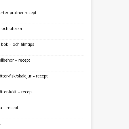
rter-praliner recept
 och ohälsa
 bok – och filmtips
illbehör – recept
tter-fisk/skaldjur – recept
tter-kött – recept
a – recept
t