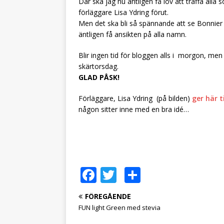
Där ska jag nu äntligen få lov att träffa alla
förläggare Lisa Ydring förut.
Men det ska bli så spännande att se Bonnier
äntligen få ansikten på alla namn.
Blir ingen tid för bloggen alls i morgon, men
skärtorsdag.
GLAD PÅSK!
Förläggare, Lisa Ydring (på bilden)
ger här t
någon sitter inne med en bra idé…
F
T
D
a
w
el
FÖREGÅENDE
c
it
a
FUN light Green med stevia
e
te