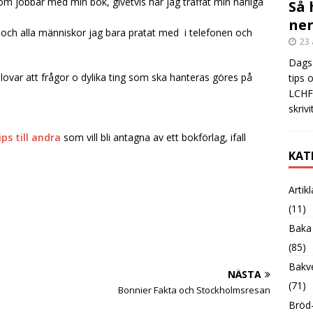
 som jobbar med min bok, givetvis har jag träffat min härliga
Så 
ner
 och alla människor jag bara pratat med i telefonen och
23 
Dags 
 lovar att frågor o dylika ting som ska hanteras göres på
tips 
LCHF?
skrivi
ips till andra
som vill bli antagna av ett bokförlag, ifall
KAT
Artik
(11)
Baka
(85)
Bakve
NÄSTA
(71)
Bonnier Fakta och Stockholmsresan
Bröd-