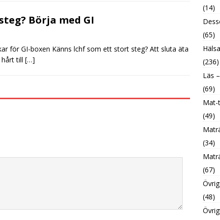
(14)
steg? Börja med GI
Desse
(65)
Hälsa
r för GI-boxen Känns lchf som ett stort steg? Att sluta äta
hårt till
[…]
(236)
Läs –
(69)
Mat-t
(49)
Maträ
(34)
Maträ
(67)
Övrig
(48)
Övrig