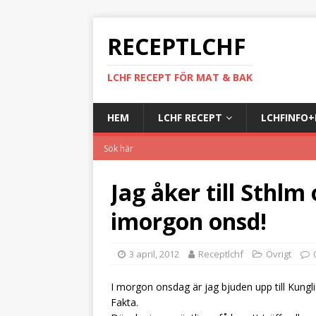
RECEPTLCHF
LCHF RECEPT FÖR MAT & BAK
HEM
LCHF RECEPT
LCHFINFO
Jag åker till Sthlm
imorgon onsd!
3 april, 2012
Receptlchf
Övrigt
I morgon onsdag är jag bjuden upp till Kungl
Fakta.