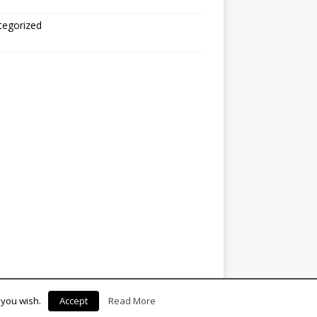
tegorized
 you wish.
Accept
Read More