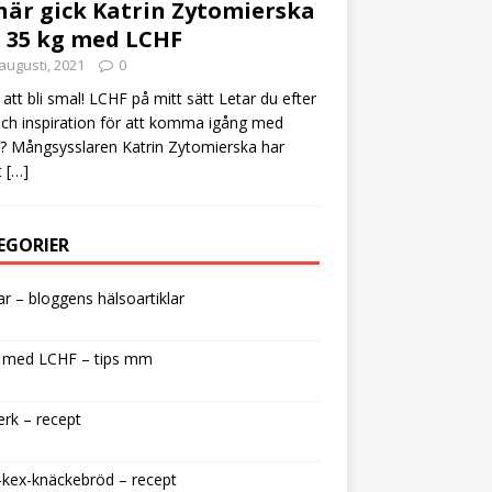
här gick Katrin Zytomierska
 35 kg med LCHF
augusti, 2021
0
att bli smal! LCHF på mitt sätt Letar du efter
och inspiration för att komma igång med
 Mångsysslaren Katrin Zytomierska har
t
[…]
EGORIER
lar – bloggens hälsoartiklar
 med LCHF – tips mm
rk – recept
kex-knäckebröd – recept