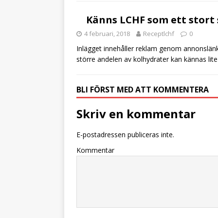
b
r
Känns LCHF som ett stort 
o
4 februari, 2018
Receptlchf
0
o
Inlägget innehåller reklam genom annonslänka
k
större andelen av kolhydrater kan kännas lite 
BLI FÖRST MED ATT KOMMENTERA
Skriv en kommentar
E-postadressen publiceras inte.
Kommentar