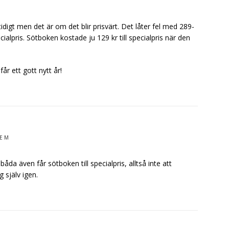
digt men det är om det blir prisvärt. Det låter fel med 289-
alpris. Sötboken kostade ju 129 kr till specialpris när den
år ett gott nytt år!
 E M
a även får sötboken till specialpris, alltså inte att
 själv igen.