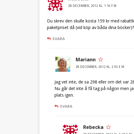
28 DECEMBER, 2012 KL. 1:16 F M
Du skrev den skulle kosta 159 kr med rabattko
paketpriset då (vid köp av båda dina böcker)?
SVARA
Mariann
28 DECEMBER, 2012 KL. 2:55 E M
Jag vet inte, de sa 298 eller om det var 2
Nu går det inte å få tag på någon men ja
plats igen.
SVARA
Rebecka