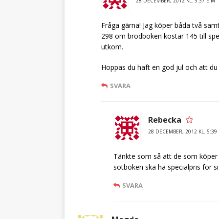
28 DECEMBER, 2012 KL. 5:37 E M
Fråga gärna! Jag köper båda två samti
298 om brödboken kostar 145 till speci
utkom.
Hoppas du haft en god jul och att du f
SVARA
Rebecka
28 DECEMBER, 2012 KL. 5:39
Tänkte som så att de som köper båd
sötboken ska ha specialpris för sig
SVARA