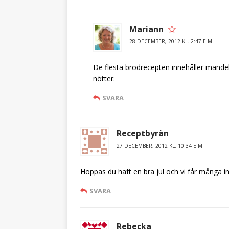
Mariann
28 DECEMBER, 2012 KL. 2:47 E M
De flesta brödrecepten innehåller mandel
nötter.
SVARA
Receptbyrån
27 DECEMBER, 2012 KL. 10:34 E M
Hoppas du haft en bra jul och vi får många i
SVARA
Rebecka