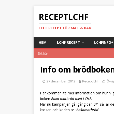
RECEPTLCHF
LCHF RECEPT FÖR MAT & BAK
HEM
LCHF RECEPT
LCHFINFO
Info om brödboke
27 december, 2012
Receptlchf
Övri
Här kommer lite mer information om hur ni gör
boken
Baka matbröd med LCHF
.
När nu kampanjen gå igång den 3/1 så är det 
kassan och koden är ”
bakamatbröd
”.