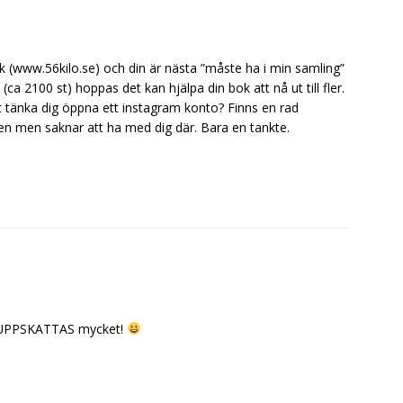
 (www.56kilo.se) och din är nästa ”måste ha i min samling”
ca 2100 st) hoppas det kan hjälpa din bok att nå ut till fler.
 tänka dig öppna ett instagram konto? Finns en rad
den men saknar att ha med dig där. Bara en tankte.
, UPPSKATTAS mycket!