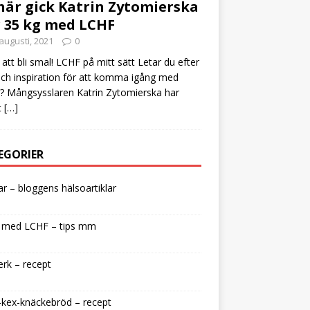
här gick Katrin Zytomierska
 35 kg med LCHF
augusti, 2021
0
att bli smal! LCHF på mitt sätt Letar du efter
och inspiration för att komma igång med
 Mångsysslaren Katrin Zytomierska har
t
[…]
EGORIER
lar – bloggens hälsoartiklar
 med LCHF – tips mm
rk – recept
kex-knäckebröd – recept