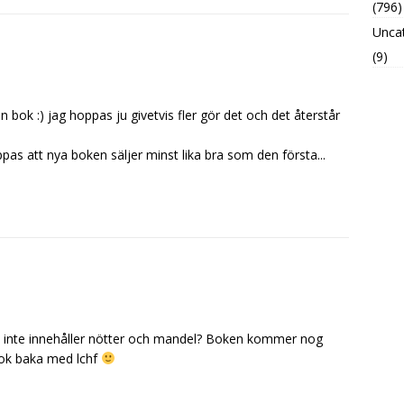
(796)
Unca
(9)
n bok :) jag hoppas ju givetvis fler gör det och det återstår
s att nya boken säljer minst lika bra som den första...
 inte innehåller nötter och mandel? Boken kommer nog
bok baka med lchf