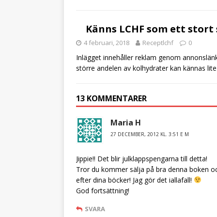
o
o
Känns LCHF som ett stort 
k
4 februari, 2018
Receptlchf
0
Inlägget innehåller reklam genom annonslänka
större andelen av kolhydrater kan kännas lite 
13 KOMMENTARER
Maria H
27 DECEMBER, 2012 KL. 3:51 E M
Jippie!! Det blir julklappspengarna till detta!
Tror du kommer sälja på bra denna boken ocks
efter dina böcker! Jag gör det iallafall!
God fortsättning!
SVARA