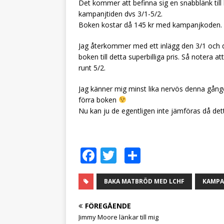
Det kommer att befinna sig en snabblänk till
kampanjtiden dvs 3/1-5/2.
Boken kostar då 145 kr med kampanjkoden.
Jag återkommer med ett inlägg den 3/1 och d
boken till detta superbilliga pris. Så notera a
runt 5/2.
Jag känner mig minst lika nervös denna gånge
förra boken
Nu kan ju de egentligen inte jämföras då d
F
T
D
a
w
el
c
it
a
BAKA MATBRÖD MED LCHF
KAMPA
e
te
FÖREGÅENDE
b
r
Jimmy Moore länkar till mig