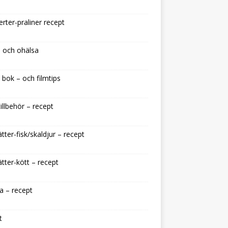
rter-praliner recept
 och ohälsa
 bok – och filmtips
illbehör – recept
tter-fisk/skaldjur – recept
tter-kött – recept
a – recept
t