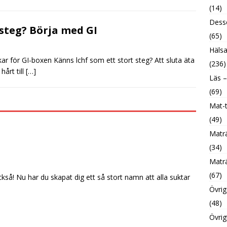
(14)
Desse
steg? Börja med GI
(65)
Hälsa
r för GI-boxen Känns lchf som ett stort steg? Att sluta äta
(236)
hårt till
[…]
Läs –
(69)
Mat-t
(49)
Maträ
(34)
Maträ
(67)
å! Nu har du skapat dig ett så stort namn att alla suktar
Övrig
(48)
Övrig