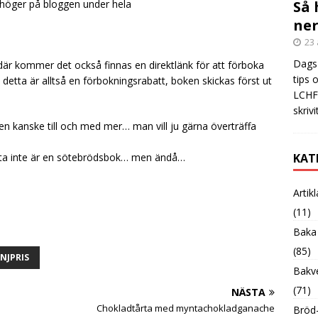
 höger på bloggen under hela
Så 
ner
23 
Dags 
är kommer det också finnas en direktlänk för att förboka
tips 
tt detta är alltså en förbokningsrabatt, boken skickas först ut
LCHF?
skrivi
n kanske till och med mer… man vill ju gärna överträffa
etta inte är en sötebrödsbok… men ändå…
KAT
Artik
(11)
Baka
(85)
NJPRIS
Bakve
(71)
NÄSTA
Chokladtårta med myntachokladganache
Bröd-