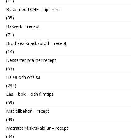
(11)
Baka med LCHF – tips mm
(85)
Bakverk – recept
(71)
Bröd-kex-knäckebröd – recept
(14)
Desserter-praliner recept
(65)
Hälsa och ohälsa
(236)
Läs – bok – och filmtips
(69)
Mat-tillbehör – recept
(49)
Maträtter-fisk/skaldjur – recept
(34)