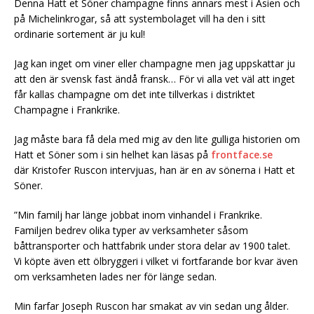
Denna Hatt et Söner champagne finns annars mest i Asien och
på Michelinkrogar, så att systembolaget vill ha den i sitt
ordinarie sortement är ju kul!
Jag kan inget om viner eller champagne men jag uppskattar ju
att den är svensk fast ändå fransk… För vi alla vet väl att inget
får kallas champagne om det inte tillverkas i distriktet
Champagne i Frankrike.
Jag måste bara få dela med mig av den lite gulliga historien om
Hatt et Söner som i sin helhet kan läsas på
frontface.se
där Kristofer Ruscon intervjuas, han är en av sönerna i Hatt et
Söner.
”Min familj har länge jobbat inom vinhandel i Frankrike.
Familjen bedrev olika typer av verksamheter såsom
båttransporter och hattfabrik under stora delar av 1900 talet.
Vi köpte även ett ölbryggeri i vilket vi fortfarande bor kvar även
om verksamheten lades ner för länge sedan.
Min farfar Joseph Ruscon har smakat av vin sedan ung ålder.