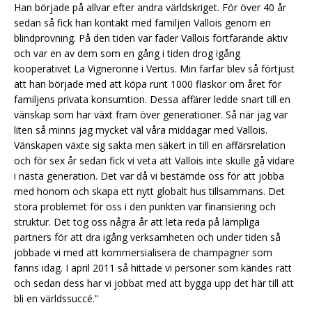
Han började på allvar efter andra världskriget. För över 40 år
sedan så fick han kontakt med familjen Vallois genom en
blindprovning. På den tiden var fader Vallois fortfarande aktiv
och var en av dem som en gång i tiden drog igång
kooperativet La Vigneronne i Vertus. Min farfar blev så förtjust
att han började med att köpa runt 1000 flaskor om året för
familjens privata konsumtion. Dessa affärer ledde snart till en
vänskap som har växt fram över generationer. Så när jag var
liten så minns jag mycket väl våra middagar med Vallois.
Vänskapen växte sig sakta men säkert in till en affärsrelation
och för sex år sedan fick vi veta att Vallois inte skulle gå vidare
i nästa generation. Det var då vi bestämde oss för att jobba
med honom och skapa ett nytt globalt hus tillsammans. Det
stora problemet för oss i den punkten var finansiering och
struktur. Det tog oss några år att leta reda på lämpliga
partners för att dra igång verksamheten och under tiden så
jobbade vi med att kommersialisera de champagner som
fanns idag. I april 2011 så hittade vi personer som kändes rätt
och sedan dess har vi jobbat med att bygga upp det här till att
bli en världssuccé.”