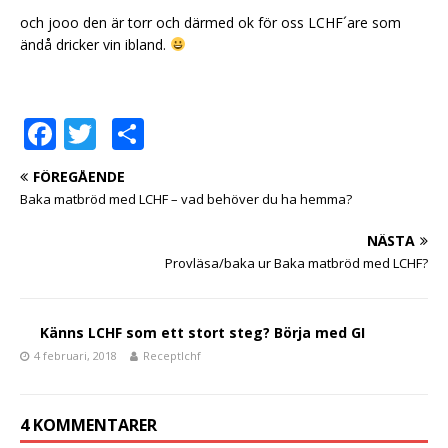
och jooo den är torr och därmed ok för oss LCHF´are som
ändå dricker vin ibland.
F
T
D
a
w
el
FÖREGÅENDE
c
it
a
Baka matbröd med LCHF – vad behöver du ha hemma?
e
te
NÄSTA
b
r
Provläsa/baka ur Baka matbröd med LCHF?
o
o
Känns LCHF som ett stort steg? Börja med GI
k
4 februari, 2018
Receptlchf
4 KOMMENTARER