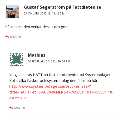
Gustaf Segerström på Fettdieten.se
29 JANUARI, 2013 KL. 12:42 E M
Så kul och den verkar dessutom god!
SVARA
Mathias
20 FEBRUARI, 2013 KL. 10:04 F M
Idag lanseras HATT på fasta sortimentet på Systembolaget.
Kolla vilka flaskor och systembolag den finns på här:
http://www.systembolaget.se/Dryckeslista/?
title=HATT+et+S%C3%96NER&a=769601,1&a=759301,1&
a=759401,1
SVARA