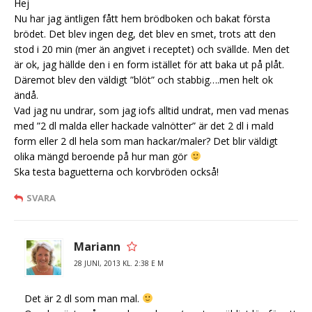
Hej
Nu har jag äntligen fått hem brödboken och bakat första
brödet. Det blev ingen deg, det blev en smet, trots att den
stod i 20 min (mer än angivet i receptet) och svällde. Men det
är ok, jag hällde den i en form istället för att baka ut på plåt.
Däremot blev den väldigt ”blöt” och stabbig….men helt ok
ändå.
Vad jag nu undrar, som jag iofs alltid undrat, men vad menas
med ”2 dl malda eller hackade valnötter” är det 2 dl i mald
form eller 2 dl hela som man hackar/maler? Det blir väldigt
olika mängd beroende på hur man gör
Ska testa baguetterna och korvbröden också!
SVARA
Mariann
28 JUNI, 2013 KL. 2:38 E M
Det är 2 dl som man mal.