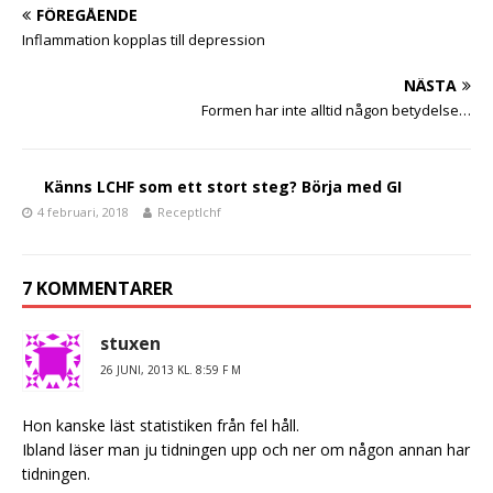
e
te
FÖREGÅENDE
b
r
Inflammation kopplas till depression
o
NÄSTA
o
Formen har inte alltid någon betydelse…
k
Känns LCHF som ett stort steg? Börja med GI
4 februari, 2018
Receptlchf
7 KOMMENTARER
stuxen
26 JUNI, 2013 KL. 8:59 F M
Hon kanske läst statistiken från fel håll.
Ibland läser man ju tidningen upp och ner om någon annan har
tidningen.