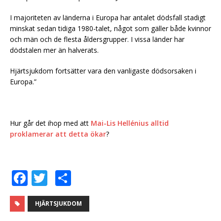
I majoriteten av länderna i Europa har antalet dödsfall stadigt
minskat sedan tidiga 1980-talet, något som gäller både kvinnor
och män och de flesta åldersgrupper. I vissa länder har
dödstalen mer än halverats.
Hjärtsjukdom fortsätter vara den vanligaste dödsorsaken i
Europa.”
Hur går det ihop med att
Mai-Lis Hellénius alltid
proklamerar att detta ökar
?
F
T
D
a
w
el
c
it
a
HJÄRTSJUKDOM