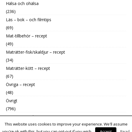
Hälsa och ohälsa
(236)
Läs – bok – och filmtips
(69)
Mat-tillbehör – recept
(49)
Maträtter-fisk/skaldjur – recept
(34)
Maträtter-kött – recept
(67)
Övriga – recept
(48)
Övrigt
(796)
Uncategorized
This website uses cookies to improve your experience. We'll assume
(9)
you're ok with this, but you can opt-out if you wish.
Accept
Read