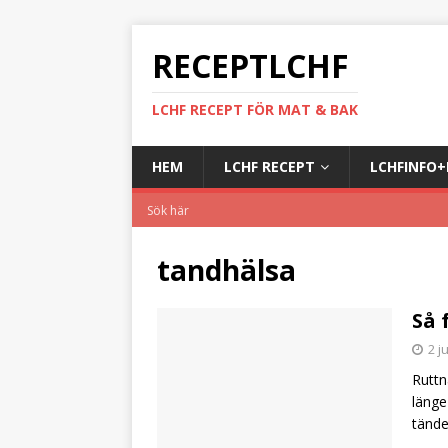
RECEPTLCHF
LCHF RECEPT FÖR MAT & BAK
HEM
LCHF RECEPT
LCHFINFO
tandhälsa
Så 
2 j
Ruttn
länge
tände