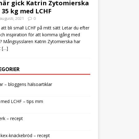
här gick Katrin Zytomierska
 35 kg med LCHF
augusti, 2021
0
att bli smal! LCHF på mitt sätt Letar du efter
och inspiration för att komma igång med
 Mångsysslaren Katrin Zytomierska har
t
[…]
EGORIER
lar – bloggens hälsoartiklar
 med LCHF – tips mm
rk – recept
kex-knäckebröd – recept