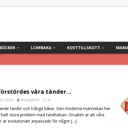
+BÖCKER
LCHFBAKA
KOSTTILLSKOTT
MARI
förstördes våra tänder…
uni, 2012
Receptlchf
6
ande tänder och trånga käkar. Den moderna människan har
 haft stora problem med tandhälsan. Orsaken är att våra
r är evolutionärt anpassade för något
[…]