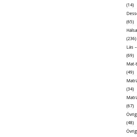
(14)
Desse
(65)
Hälsa
(236)
Läs –
(69)
Mat-t
(49)
Maträ
(34)
Maträ
(67)
Övrig
(48)
Övrig