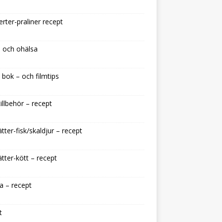
rter-praliner recept
 och ohälsa
 bok – och filmtips
illbehör – recept
tter-fisk/skaldjur – recept
tter-kött – recept
a – recept
t