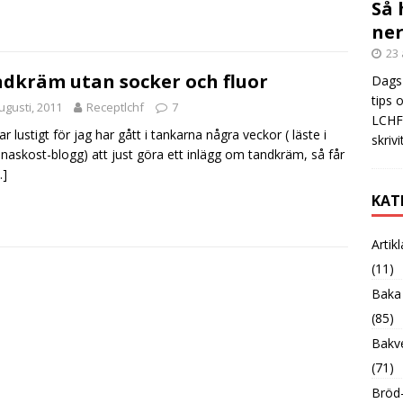
Så 
ner
23 
dkräm utan socker och fluor
Dags 
tips 
ugusti, 2011
Receptlchf
7
LCHF?
ar lustigt för jag har gått i tankarna några veckor ( läste i
skrivi
naskost-blogg) att just göra ett inlägg om tandkräm, så får
…]
KAT
Artik
(11)
Baka
(85)
Bakve
(71)
Bröd-