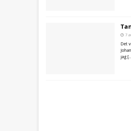
Tan
7 a
Det v
Johan
jag
[