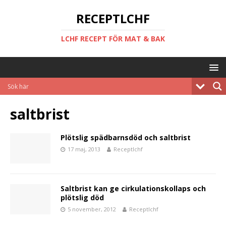
RECEPTLCHF
LCHF RECEPT FÖR MAT & BAK
saltbrist
Plötslig spädbarnsdöd och saltbrist
17 maj, 2013
Receptlchf
Saltbrist kan ge cirkulationskollaps och
plötslig död
5 november, 2012
Receptlchf