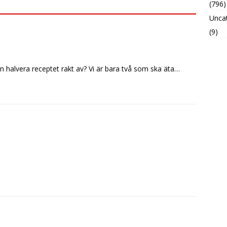
(796)
Unca
(9)
halvera receptet rakt av? Vi är bara två som ska äta…