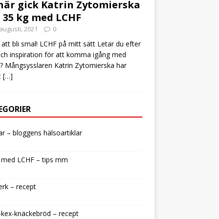
här gick Katrin Zytomierska
 35 kg med LCHF
augusti, 2021
0
att bli smal! LCHF på mitt sätt Letar du efter
och inspiration för att komma igång med
 Mångsysslaren Katrin Zytomierska har
t
[…]
EGORIER
lar – bloggens hälsoartiklar
 med LCHF – tips mm
rk – recept
kex-knäckebröd – recept