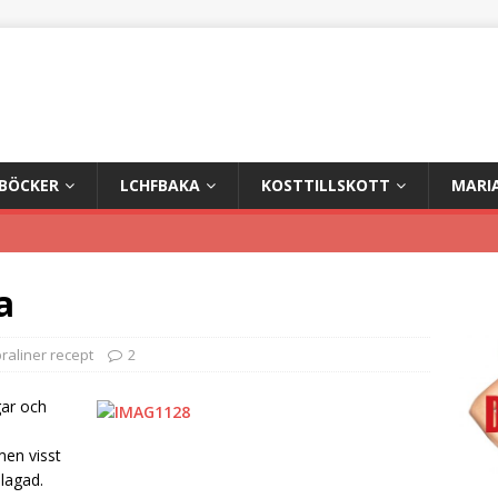
+BÖCKER
LCHFBAKA
KOSTTILLSKOTT
MARI
a
raliner recept
2
gar och
 men visst
blagad.