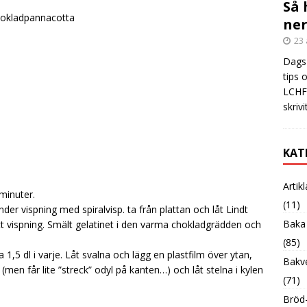
Så 
hokladpannacotta
ner
23 
Dags 
tips 
LCHF?
skrivi
KAT
Artik
 minuter.
(11)
der vispning med spiralvisp. ta från plattan och låt Lindt
Baka
tt vispning. Smält gelatinet i den varma chokladgrädden och
(85)
 1,5 dl i varje. Låt svalna och lägg en plastfilm över ytan,
Bakve
men får lite ”streck” odyl på kanten…) och låt stelna i kylen
(71)
Bröd-