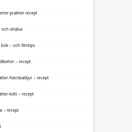
rter-praliner recept
 och ohälsa
 bok – och filmtips
illbehör – recept
tter-fisk/skaldjur – recept
tter-kött – recept
a – recept
t