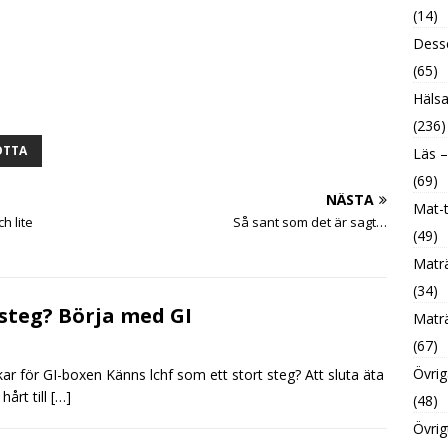
(14)
Desse
(65)
Hälsa
(236)
OTTA
Läs –
(69)
NÄSTA
Mat-t
h lite
Så sant som det är sagt…
(49)
Maträ
(34)
steg? Börja med GI
Maträ
(67)
Övrig
r för GI-boxen Känns lchf som ett stort steg? Att sluta äta
hårt till
[…]
(48)
Övrig