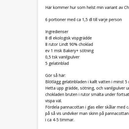
Här kommer hur som helst min variant av C
6 portioner med ca 1,5 dl till varje person
Ingredienser
8 dl ekologisk vispgrädde
8 rutor Lindt 90% choklad
ev 1 msk Bakery+ sötning
0,5 tsk vaniljpulver
5 gelatinblad
Gör så här:
Blötlägg gelatinbladen i kallt vatten i minst 5
Hetta upp grädde, sötning, och vaniljpulver un
chokladen bruten i rutor smälta under fortsa
vispa väl.
Fördela pannacottan i glas eller skålar med ca
på så vis undviker man skinn på pannacottan (
i ca 4-5 timmar.