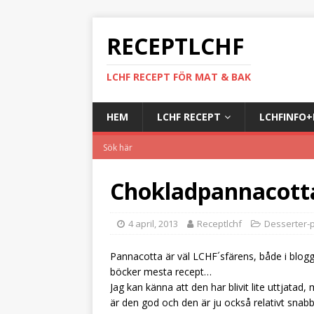
RECEPTLCHF
LCHF RECEPT FÖR MAT & BAK
HEM
LCHF RECEPT
LCHFINFO
Chokladpannacott
4 april, 2013
Receptlchf
Desserter-p
Pannacotta är väl LCHF´sfärens, både i blog
böcker mesta recept…
Jag kan känna att den har blivit lite uttjatad,
är den god och den är ju också relativt snab