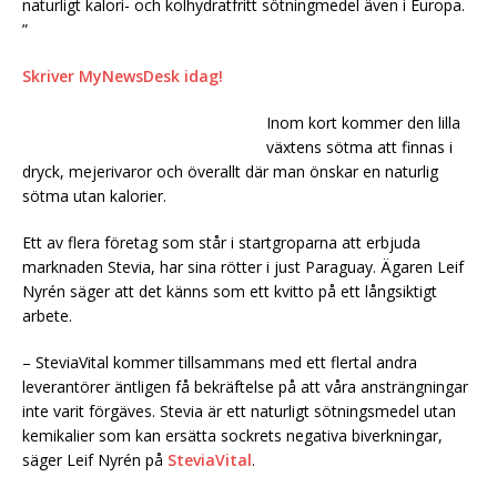
naturligt kalori- och kolhydratfritt sötningmedel även i Europa.
”
Skriver MyNewsDesk idag!
Inom kort kommer den lilla
växtens sötma att finnas i
dryck, mejerivaror och överallt där man önskar en naturlig
sötma utan kalorier.
Ett av flera företag som står i startgroparna att erbjuda
marknaden Stevia, har sina rötter i just Paraguay. Ägaren Leif
Nyrén säger att det känns som ett kvitto på ett långsiktigt
arbete.
– SteviaVital kommer tillsammans med ett flertal andra
leverantörer äntligen få bekräftelse på att våra ansträngningar
inte varit förgäves. Stevia är ett naturligt sötningsmedel utan
kemikalier som kan ersätta sockrets negativa biverkningar,
säger Leif Nyrén på
SteviaVital
.