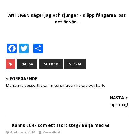
ÄNTLIGEN säger jag och sjunger – släpp fångarna loss
det är vår…
F
T
D
a
w
el
c
it
a
HÄLSA
SOCKER
STEVIA
e
te
FÖREGÅENDE
b
r
Marianns dessertkaka – med smak av kakao och kaffe
o
NÄSTA
o
Tipsa mig!
k
Känns LCHF som ett stort steg? Börja med GI
4 februari, 2018
Receptlchf