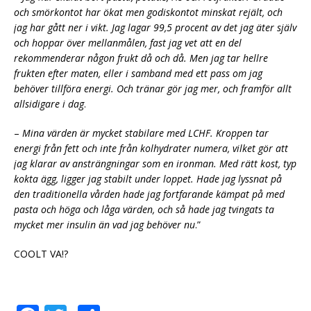
och smörkontot har ökat men godiskontot minskat rejält, och
jag har gått ner i vikt. Jag lagar 99,5 procent av det jag äter själv
och hoppar över mellanmålen, fast jag vet att en del
rekommenderar någon frukt då och då. Men jag tar hellre
frukten efter maten, eller i
samband med ett pass om jag
behöver tillföra energi. Och tränar gör jag mer, och framför allt
allsidigare i dag
.
–
Mina värden är mycket stabilare med LCHF. Kroppen tar
energi från fett och inte från kolhydrater numera, vilket gör att
jag klarar av ansträngningar som en ironman. Med rätt kost, typ
kokta ägg, ligger jag stabilt under loppet. Hade jag lyssnat på
den traditionella vården hade jag fortfarande kämpat på med
pasta och höga och låga värden, och så hade jag tvingats ta
mycket mer insulin än vad jag behöver nu
.”
COOLT VA!?