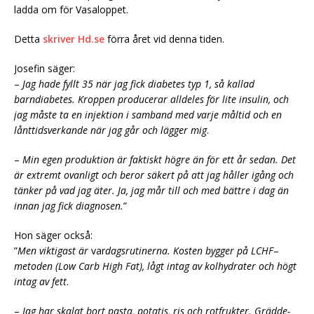
ladda om för Vasaloppet.
Detta
skriver Hd.se
förra året vid denna tiden.
Josefin säger:
–
Jag hade fyllt 35 när jag fick diabetes typ 1, så kallad
barndiabetes. Kroppen producerar alldeles för lite insulin, och
jag måste ta en injektion i samband med varje måltid och en
lånttidsverkande
när jag går och lägger mig
.
–
Min egen produktion är faktiskt högre än för ett år sedan. Det
är extremt ovanligt och beror säkert på att jag håller igång och
tänker på vad jag äter. Ja, jag mår till och med bättre i dag än
innan jag fick diagnosen.
”
Hon säger också:
”
Men viktigast är
var
dagsrutinerna. Kosten bygger på LCHF
–
metoden (Low Carb High Fat), lågt intag av kolhydrater och högt
intag av fett
.
–
Jag har skalat bort pasta, potatis, ris och rotfrukter. Grädde-