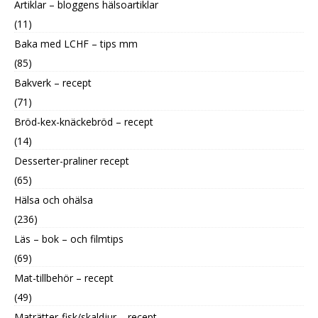
Artiklar – bloggens hälsoartiklar
(11)
Baka med LCHF – tips mm
(85)
Bakverk – recept
(71)
Bröd-kex-knäckebröd – recept
(14)
Desserter-praliner recept
(65)
Hälsa och ohälsa
(236)
Läs – bok – och filmtips
(69)
Mat-tillbehör – recept
(49)
Maträtter-fisk/skaldjur – recept