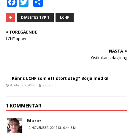
F
T
D
a
w
el
c
it
a
DIABETES TYP 1
LCHF
e
te
FÖREGÅENDE
b
r
LCHF-appen
o
NÄSTA
o
Ostkakans dag idag
k
Känns LCHF som ett stort steg? Börja med GI
4 februari, 2018
Receptlchf
1 KOMMENTAR
Marie
19 NOVEMBER, 2012 KL. 6:44 E M