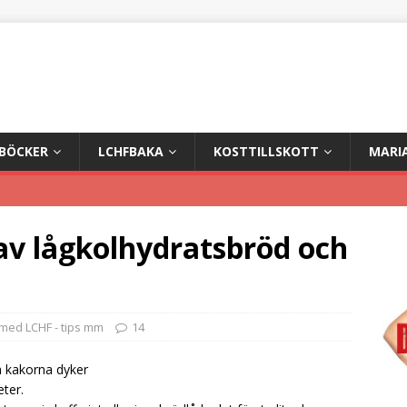
+BÖCKER
LCHFBAKA
KOSTTILLSKOTT
MARI
av lågkolhydratsbröd och
med LCHF - tips mm
14
 kakorna dyker
eter.