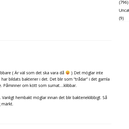
(796)
Unca
(9)
nabbare ( Är väl som det ska vara då
) Det möglar inte
r bildats bakterier i det. Det blir som ”trådar” i det gamla
re. Påminner om kött som surnat….klibbar.
Vanligt hembakt möglar innan det blir bakterieklibbigt. Så
g märkt.