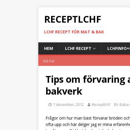
RECEPTLCHF
LCHF RECEPT FÖR MAT & BAK
HEM
LCHF RECEPT
LCHFINFO
Tips om förvaring 
bakverk
7 december, 2012
Receptlchf
Baka 
Frågor om hur man bäst förvarar bröden och
ofta upp och här delger jag er mina erfarenh