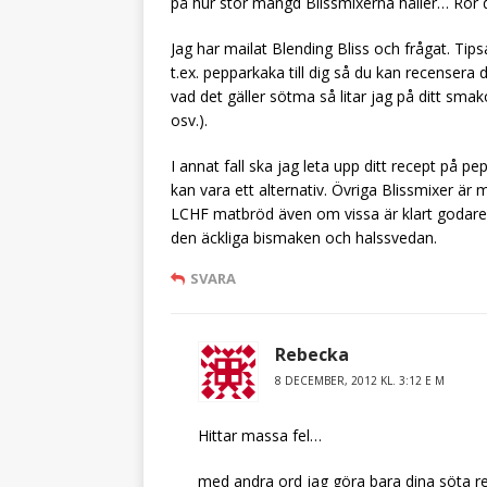
på hur stor mängd Blissmixerna håller… Rör de
Jag har mailat Blending Bliss och frågat. Ti
t.ex. pepparkaka till dig så du kan recensera 
vad det gäller sötma så litar jag på ditt 
osv.).
I annat fall ska jag leta upp ditt recept på 
kan vara ett alternativ. Övriga Blissmixer är
LCHF matbröd även om vissa är klart godare
den äckliga bismaken och halssvedan.
SVARA
Rebecka
8 DECEMBER, 2012 KL. 3:12 E M
Hittar massa fel…
med andra ord jag göra bara dina söta r