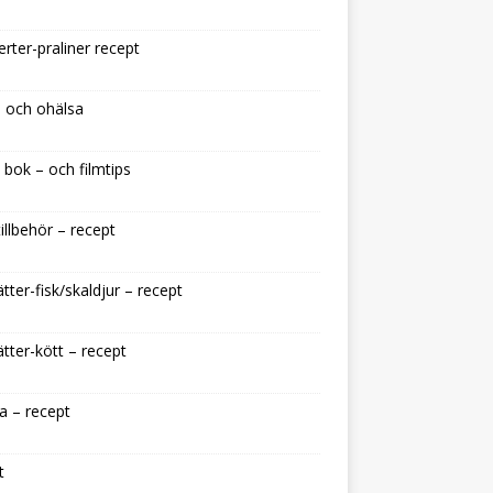
rter-praliner recept
 och ohälsa
 bok – och filmtips
illbehör – recept
tter-fisk/skaldjur – recept
tter-kött – recept
a – recept
t