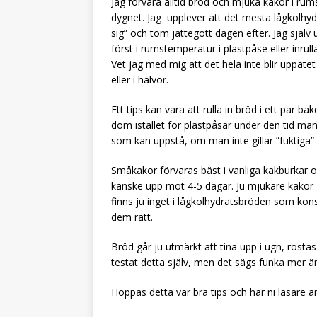
Jag förvara alltid bröd och mjuka kakor i rumst
dygnet. Jag upplever att det mesta lågkolhyd
sig” och tom jättegott dagen efter. Jag själv 
först i rumstemperatur i plastpåse eller inrull
Vet jag med mig att det hela inte blir uppätet 
eller i halvor.
Ett tips kan vara att rulla in bröd i ett par 
dom istället för plastpåsar under den tid man
som kan uppstå, om man inte gillar ”fuktiga” b
Småkakor förvaras bäst i vanliga kakburkar och
kanske upp mot 4-5 dagar. Ju mjukare kakor j
finns ju inget i lågkolhydratsbröden som ko
dem rätt.
Bröd går ju utmärkt att tina upp i ugn, rostas
testat detta själv, men det sägs funka mer ä
Hoppas detta var bra tips och har ni läsare a