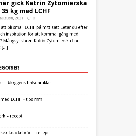
här gick Katrin Zytomierska
 35 kg med LCHF
augusti, 2021
0
att bli smal! LCHF på mitt sätt Letar du efter
och inspiration för att komma igång med
 Mångsysslaren Katrin Zytomierska har
t
[…]
EGORIER
lar – bloggens hälsoartiklar
 med LCHF – tips mm
rk – recept
kex-knäckebröd – recept