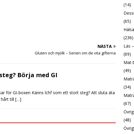
(14)
Desse
(65)
Hälsa
(236)
Läs –
NÄSTA
Gluten och mjölk – Serien om de vita gifterna
(69)
Mat-t
(49)
steg? Börja med GI
Maträ
(34)
r för GI-boxen Känns lchf som ett stort steg? Att sluta äta
Maträ
hårt till
[…]
(67)
Övrig
(48)
Övrig