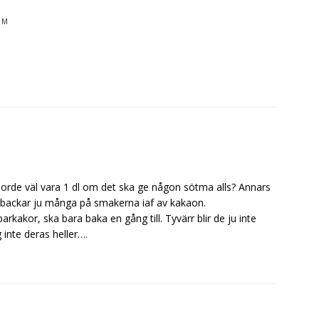
E M
 borde väl vara 1 dl om det ska ge någon sötma alls? Annars
 backar ju många på smakerna iaf av kakaon.
kakor, ska bara baka en gång till. Tyvärr blir de ju inte
inte deras heller….