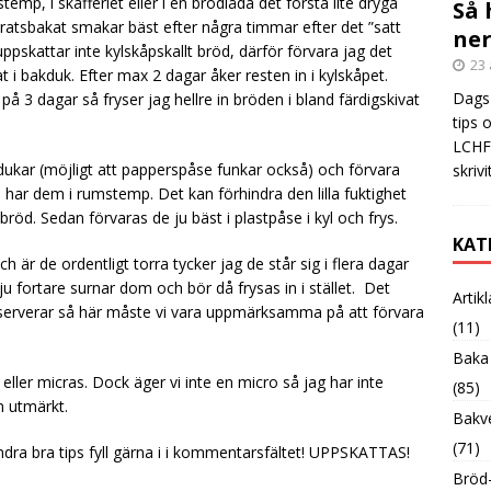
emp, i skafferiet eller i en brödlåda det första lite dryga
Så 
ratsbakat smakar bäst efter några timmar efter det ”satt
ner
uppskattar inte kylskåpskallt bröd, därför förvara jag det
23 
at i bakduk. Efter max 2 dagar åker resten in i kylskåpet.
Dags 
på 3 dagar så fryser jag hellre in bröden i bland färdigskivat
tips 
LCHF?
bakdukar (möjligt att papperspåse funkar också) och förvara
skrivi
 har dem i rumstemp. Det kan förhindra den lilla fuktighet
röd. Sedan förvaras de ju bäst i plastpåse i kyl och frys.
KAT
 är de ordentligt torra tycker jag de står sig i flera dagar
u fortare surnar dom och bör då frysas in i stället. Det
Artik
nserverar så här måste vi vara uppmärksamma på att förvara
(11)
Baka
 eller micras. Dock äger vi inte en micro så jag har inte
(85)
n utmärkt.
Bakve
(71)
ndra bra tips fyll gärna i i kommentarsfältet! UPPSKATTAS!
Bröd-