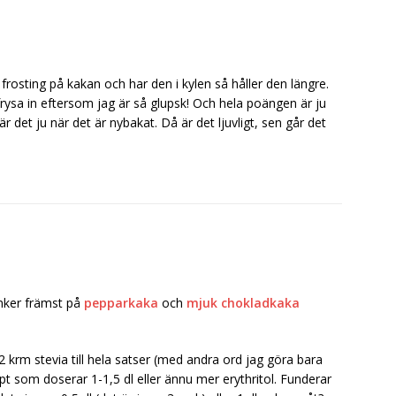
rosting på kakan och har den i kylen så håller den längre.
 frysa in eftersom jag är så glupsk! Och hela poängen är ju
r det ju när det är nybakat. Då är det ljuvligt, sen går det
nker främst på
pepparkaka
och
mjuk chokladkaka
/2 krm stevia till hela satser (med andra ord jag göra bara
ept som doserar 1-1,5 dl eller ännu mer erythritol. Funderar