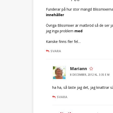
Funderar på hur stor mängd Blissmixerna
innehåller
Övriga Blissmixer är matbröd så de ser j
jag inga problem
med
Kanske finns fler fel…
SVARA
Mariann
8 DECEMBER, 2012 KL. 3:35 E M
ha ha, så läste jag det, jag knattrar s
SVARA