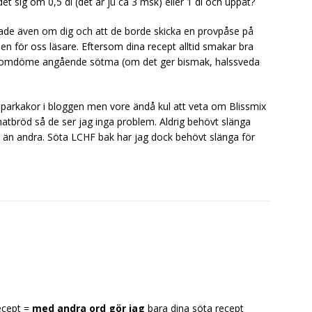
t sig om 0,5 dl (det är ju ca 3 msk) eller 1 dl och uppåt?
psade även om dig och att de borde skicka en provpåse på
den för oss läsare. Eftersom dina recept alltid smakar bra
smakomdöme angående sötma (om det ger bismak, halssveda
pepparkakor i bloggen men vore ändå kul att veta om Blissmix
 matbröd så de ser jag inga problem. Aldrig behövt slänga
 än andra. Söta LCHF bak har jag dock behövt slänga för
ecept =
med andra ord gör jag
bara dina söta recept