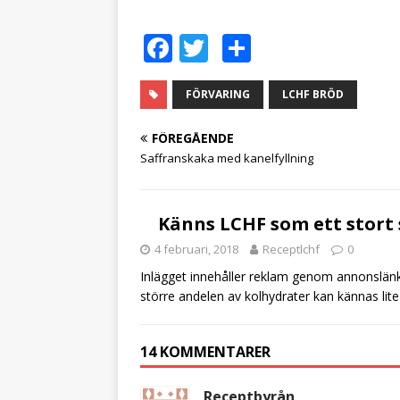
F
T
D
a
w
el
c
it
a
FÖRVARING
LCHF BRÖD
e
te
FÖREGÅENDE
b
r
Saffranskaka med kanelfyllning
o
o
Känns LCHF som ett stort 
k
4 februari, 2018
Receptlchf
0
Inlägget innehåller reklam genom annonslänka
större andelen av kolhydrater kan kännas lite 
14 KOMMENTARER
Receptbyrån