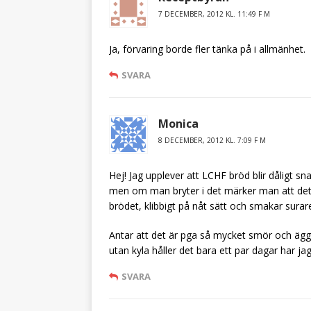
7 DECEMBER, 2012 KL. 11:49 F M
Ja, förvaring borde fler tänka på i allmänhet.
SVARA
Monica
8 DECEMBER, 2012 KL. 7:09 F M
Hej! Jag upplever att LCHF bröd blir dåligt s
men om man bryter i det märker man att det ha
brödet, klibbigt på nåt sätt och smakar sura
Antar att det är pga så mycket smör och ägg. 
utan kyla håller det bara ett par dagar har ja
SVARA