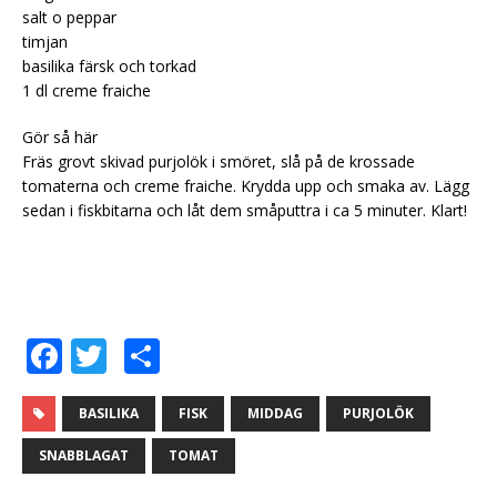
salt o peppar
timjan
basilika färsk och torkad
1 dl creme fraiche
Gör så här
Fräs grovt skivad purjolök i smöret, slå på de krossade
tomaterna och creme fraiche. Krydda upp och smaka av. Lägg
sedan i fiskbitarna och låt dem småputtra i ca 5 minuter. Klart!
F
T
D
a
w
el
c
it
a
BASILIKA
FISK
MIDDAG
PURJOLÖK
e
te
SNABBLAGAT
TOMAT