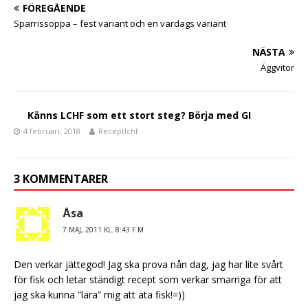
b
r
FÖREGÅENDE
o
Sparrissoppa – fest variant och en vardags variant
o
NÄSTA
k
Äggvitor
Känns LCHF som ett stort steg? Börja med GI
4 februari, 2018
Receptlchf
3 KOMMENTARER
Åsa
7 MAJ, 2011 KL. 8:43 F M
Den verkar jättegod! Jag ska prova nån dag, jag har lite svårt
för fisk och letar ständigt recept som verkar smarriga för att
jag ska kunna ”lära” mig att äta fisk!=))