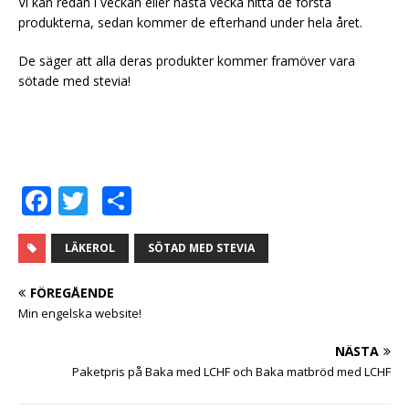
Vi kan redan i veckan eller nästa vecka hitta de första
produkterna, sedan kommer de efterhand under hela året.
De säger att alla deras produkter kommer framöver vara
sötade med stevia!
F
T
D
a
w
el
c
it
a
LÄKEROL
SÖTAD MED STEVIA
e
te
FÖREGÅENDE
b
r
Min engelska website!
o
NÄSTA
o
Paketpris på Baka med LCHF och Baka matbröd med LCHF
k