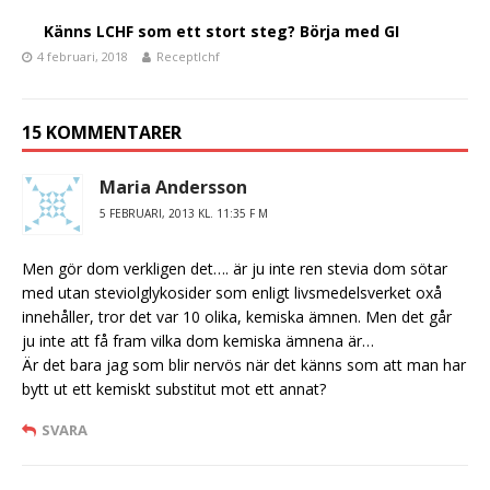
Känns LCHF som ett stort steg? Börja med GI
4 februari, 2018
Receptlchf
15 KOMMENTARER
Maria Andersson
5 FEBRUARI, 2013 KL. 11:35 F M
Men gör dom verkligen det…. är ju inte ren stevia dom sötar
med utan steviolglykosider som enligt livsmedelsverket oxå
innehåller, tror det var 10 olika, kemiska ämnen. Men det går
ju inte att få fram vilka dom kemiska ämnena är…
Är det bara jag som blir nervös när det känns som att man har
bytt ut ett kemiskt substitut mot ett annat?
SVARA