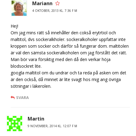
Mariann
4 OKTOBER, 2013 KL. 7:36 F M
Hej!
Om jag mins rätt så innehåller den cokså erytrtiol och
maltitol, dvs sockeralkholer. sockeralkoholer uppfattar inte
kroppen som socker och därför så fungerar dom. maltitolen
är väl den sämsta sockeralkoholen om jag förstått det rätt.
Man bör vara försiktig med den då den verkar höja
blodsockret lite.
googla maltitol om du undrar och ta reda på asken om det
är den också, då minnet är lite svagt hos mig ang övriga
sötningar i läkerolen.
SVARA
Martin
9 NOVEMBER, 2014 KL. 12:07 F M