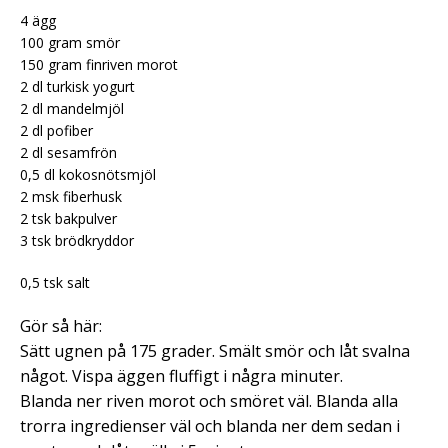
4 ägg
100 gram smör
150 gram finriven morot
2 dl turkisk yogurt
2 dl mandelmjöl
2 dl pofiber
2 dl sesamfrön
0,5 dl kokosnötsmjöl
2 msk fiberhusk
2 tsk bakpulver
3 tsk brödkryddor
0,5 tsk salt
Gör så här:
Sätt ugnen på 175 grader. Smält smör och låt svalna
något. Vispa äggen fluffigt i några minuter.
Blanda ner riven morot och smöret väl. Blanda alla
trorra ingredienser väl och blanda ner dem sedan i