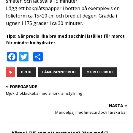
smeten och låt svälla i 5 minuter.
Lägg ett bakplåtspapper i botten på exemplevis en
folieform ca 15×20 cm och bred ut degen. Grädda i
ugnen i 175 grader i ca 30 minuter.
Tips: Går precis lika bra med zucchini istället för morot
för mindre kolhydrater.
F
T
D
a
w
el
c
it
a
BRÖD
LÅNGPANNEBRÖD
MOROTSBRÖD
e
te
FÖREGÅENDE
b
r
Mjuk chokladkaka med smörkrämsfyllning
o
NÄSTA
o
Mandelpaj med limecurd och färska bär
k
Känns LCHF som ett stort steg? Börja med GI