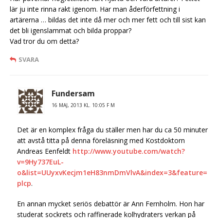
lär ju inte rinna rakt igenom. Har man åderförfettning i
artärerna … bildas det inte då mer och mer fett och till sist kan
det bli igenslammat och bilda proppar?
Vad tror du om detta?
SVARA
Fundersam
16 MAJ, 2013 KL. 10:05 F M
Det är en komplex fråga du ställer men har du ca 50 minuter
att avstå titta på denna föreläsning med Kostdoktorn
Andreas Eenfeldt
http://www.youtube.com/watch?
v=9Hy737EuL-
o&list=UUyxvKecjm1eH83nmDmVlvA&index=3&feature=
plcp
.
En annan mycket seriös debattör är Ann Fernholm. Hon har
studerat sockrets och raffinerade kolhydraters verkan på