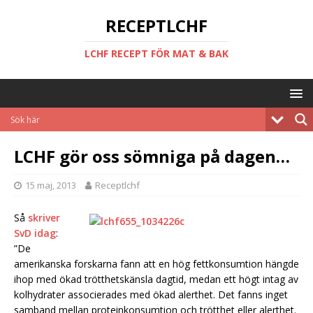
RECEPTLCHF
LCHF RECEPT FÖR MAT & BAK
LCHF gör oss sömniga på dagen…
15 maj, 2013
Receptlchf
Så
skriver
SvD idag
:
”De
amerikanska forskarna fann att en hög fettkonsumtion hängde
ihop med ökad trötthetskänsla dagtid, medan ett högt intag av
kolhydrater associerades med ökad alerthet. Det fanns inget
samband mellan proteinkonsumtion och trötthet eller alerthet.