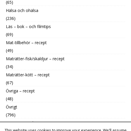
(65)
Hälsa och ohälsa
(236)
Läs – bok – och filmtips
(69)
Mat-tillbehör – recept
(49)
Maträtter-fisk/skaldjur – recept
(34)
Maträtter-kött – recept
(67)
Övriga – recept
(48)
Övrigt
(796)
Uncategorized
This website uses cookies to improve your experience. We'll assume
(9)