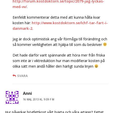
http://forum.kostdoktorn.se/topic/2079-jag-lyckas-
med-vv/
.
Eenfeldt kommenterar detta med att kunna hålla kvar
kosten här:
http://www.kostdoktorn.se/lchf-tar-fart-i-
danmark-2
.
Jag är dock optimistisk ang vår förmåga till förändring och
så kommer verkligheten att hjälpa till som du beskriver
Det hade därför varit spännande att höra mer från friska
som inte är i viktreduktion hur man modifierar kosten på
olika sätt men ändå håller den härligt sunda linjen
SVARA
Anni
16 MAJ, 2013 KL. 9:09 F M
Hur påverkar högfettkost vårt hjärta och våra artärer? Fettet