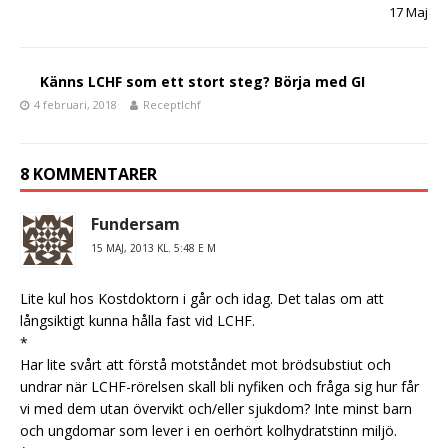
b
r
17 Maj
o
o
Känns LCHF som ett stort steg? Börja med GI
k
4 februari, 2018
Receptlchf
8 KOMMENTARER
Fundersam
15 MAJ, 2013 KL. 5:48 E M
Lite kul hos Kostdoktorn i går och idag. Det talas om att
långsiktigt kunna hålla fast vid LCHF.
*
Har lite svårt att förstå motståndet mot brödsubstiut och
undrar när LCHF-rörelsen skall bli nyfiken och fråga sig hur får
vi med dem utan övervikt och/eller sjukdom? Inte minst barn
och ungdomar som lever i en oerhört kolhydratstinn miljö.