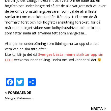
Då blir ju det väldigt intressant och veta om de hade ätit en
högfettkost under längre tid så att de alla var gott och väl över
de berömda omställningsbesvären som väl de allra flesta
ramlar in i om man kör stenhårt från dag 1. Eller om de åt
”normalt” först och fick högfett i anslutning försöket, för då
mår man ju inget vidare som kolhydratsdriven och en kropp
som fattar nada att använda fett som energikälla…
Återigen en undersökning som tidningarna tar upp utan att
veta vad de ska titta efter….
Lite kul blir ju det då
Sveriges bästa minne striktar upp sin
LCHF
veckorna innan tävling, undra om svd känner till det
F
T
D
a
w
el
FÖREGÅENDE
c
it
a
Malignt Melanom…
e
te
NÄSTA