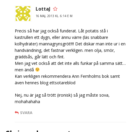
LottaJ
16 MAJ, 2013 KL. 6:14 E M
Precis så har jag också funderat. Låt potatis stå i
kastrullen ett dygn, eller ännu värre (läs snabbare
kolhydrater) mannagrynsgröt!!!! Det diskar man inte ur i en
handvändning, det fastnar verkligen. men olja, smör,
gräddsås, går lätt och fint.
Men jag vet också att det inte alls funkar på samma sätt…
men ändå
Kan verkligen rekommendera Ann Fernholms bok samt
även hennes blog ettsotareblod
Nej, nu är jag så trött (ironisk) så jag måste sova,
mohahahaha
SVARA