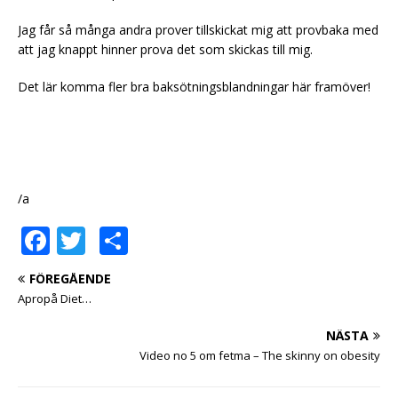
Jag får så många andra prover tillskickat mig att provbaka med
att jag knappt hinner prova det som skickas till mig.
Det lär komma fler bra baksötningsblandningar här framöver!
/a
F
T
D
a
w
el
FÖREGÅENDE
c
it
a
Apropå Diet…
e
te
NÄSTA
b
r
Video no 5 om fetma – The skinny on obesity
o