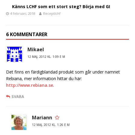
o
Känns LCHF som ett stort steg? Börja med GI
k
4 februari, 2018
Receptlchf
6 KOMMENTARER
Mikael
12 MAJ, 2012 KL. 1:09 E M
Det finns en färdigblandad produkt som går under namnet
Rebiana, mer information hittar du här:
http://www.rebiana.se
.
SVARA
Mariann
12 MAJ, 2012 KL. 1:26 E M