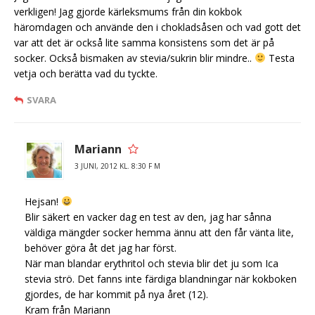
verkligen! Jag gjorde kärleksmums från din kokbok
häromdagen och använde den i chokladsåsen och vad gott det
var att det är också lite samma konsistens som det är på
socker. Också bismaken av stevia/sukrin blir mindre..
Testa
vetja och berätta vad du tyckte.
SVARA
Mariann
3 JUNI, 2012 KL. 8:30 F M
Hejsan!
Blir säkert en vacker dag en test av den, jag har sånna
väldiga mängder socker hemma ännu att den får vänta lite,
behöver göra åt det jag har först.
När man blandar erythritol och stevia blir det ju som Ica
stevia strö. Det fanns inte färdiga blandningar när kokboken
gjordes, de har kommit på nya året (12).
Kram från Mariann