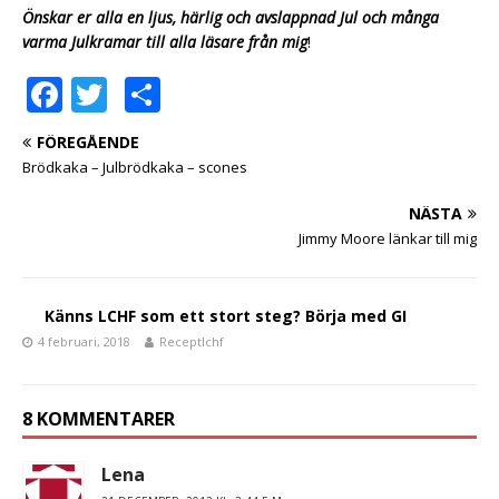
Önskar er alla en
ljus, härlig och avslappnad Jul och m
ånga
varma Julkramar till alla läsare från mig
!
F
T
D
a
w
el
FÖREGÅENDE
c
it
a
Brödkaka – Julbrödkaka – scones
e
te
NÄSTA
b
r
Jimmy Moore länkar till mig
o
o
Känns LCHF som ett stort steg? Börja med GI
k
4 februari, 2018
Receptlchf
8 KOMMENTARER
Lena