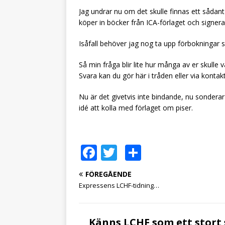
Jag undrar nu om det skulle finnas ett sådant 
köper in böcker från ICA-förlaget och signer
Isåfall behöver jag nog ta upp förbokningar 
Så min fråga blir lite hur många av er skulle 
Svara kan du gör här i tråden eller via kontak
Nu är det givetvis inte bindande, nu sonderar
idé att kolla med förlaget om piser.
F
T
D
a
w
el
FÖREGÅENDE
c
it
a
Expressens LCHF-tidning…
e
te
b
r
Känns LCHF som ett stort 