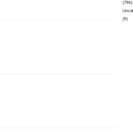
(796)
Unca
(9)