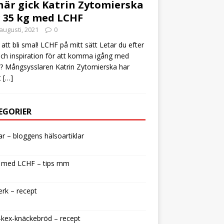
här gick Katrin Zytomierska
 35 kg med LCHF
augusti, 2021
0
att bli smal! LCHF på mitt sätt Letar du efter
och inspiration för att komma igång med
 Mångsysslaren Katrin Zytomierska har
t
[…]
EGORIER
lar – bloggens hälsoartiklar
 med LCHF – tips mm
rk – recept
kex-knäckebröd – recept