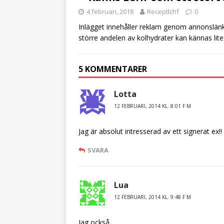
o
4 februari, 2018
Receptlchf
0
o
Inlägget innehåller reklam genom annonslänka
k
större andelen av kolhydrater kan kännas lite 
5 KOMMENTARER
Lotta
12 FEBRUARI, 2014 KL. 8:01 F M
Jag är absolut intresserad av ett signerat ex!!
SVARA
Lua
12 FEBRUARI, 2014 KL. 9:48 F M
Jag också.