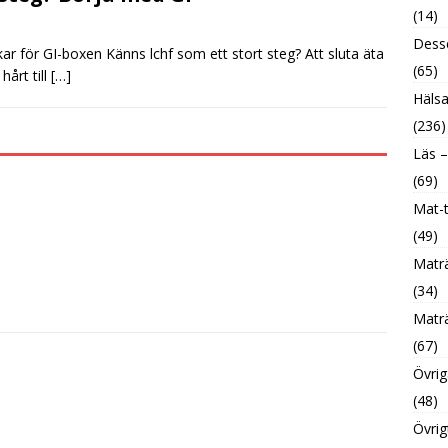
(14)
Desse
r för GI-boxen Känns lchf som ett stort steg? Att sluta äta
(65)
hårt till
[…]
Hälsa
(236)
Läs –
(69)
Mat-t
(49)
Maträ
(34)
Maträ
(67)
Övrig
(48)
Övrig