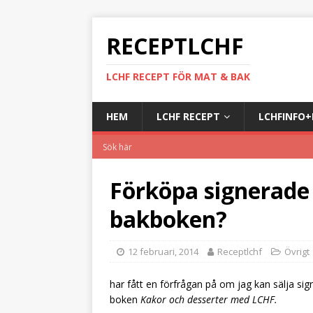
RECEPTLCHF
LCHF RECEPT FÖR MAT & BAK
HEM
LCHF RECEPT
LCHFINFO
Förköpa signerade
bakboken?
12 februari, 2014
Receptlchf
Övrigt
har fått en förfrågan på om jag kan sälja si
boken
Kakor och desserter med LCHF.