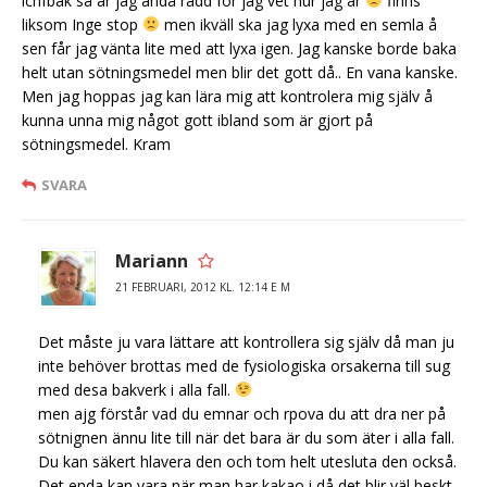
lchfbak så är jag ändå rädd för jag vet hur jag är
finns
liksom Inge stop
men ikväll ska jag lyxa med en semla å
sen får jag vänta lite med att lyxa igen. Jag kanske borde baka
helt utan sötningsmedel men blir det gott då.. En vana kanske.
Men jag hoppas jag kan lära mig att kontrolera mig själv å
kunna unna mig något gott ibland som är gjort på
sötningsmedel. Kram
SVARA
Mariann
21 FEBRUARI, 2012 KL. 12:14 E M
Det måste ju vara lättare att kontrollera sig själv då man ju
inte behöver brottas med de fysiologiska orsakerna till sug
med desa bakverk i alla fall.
men ajg förstår vad du emnar och rpova du att dra ner på
sötnignen ännu lite till när det bara är du som äter i alla fall.
Du kan säkert hlavera den och tom helt utesluta den också.
Det enda kan vara när man har kakao i då det blir väl beskt