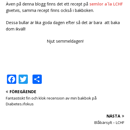
Även på denna blogg finns det ett recept på
semlor a´la LCHF
givetvis, samma recept finns också i bakboken.
Dessa bullar är lika goda dagen efter så det är bara att baka
dom ikväll!
Njut semmeldagen!
F
T
D
a
w
el
FÖREGÅENDE
c
it
a
Fantastiskt fin och klok recension av min bakbok på
e
te
Diabetes.ifokus
b
r
NÄSTA
o
Blåbärsylt – LCHF