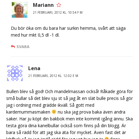
Mariann
21 FEBRUARI, 2012 KL. 10:54 F M
Du bör öka om du bara har surkin hemma, svårt att säga
med hur mkt 0,5 dl -1 dl.
SVARA
Lena
21 FEBRUARI, 2012 KL. 12:02 E M
Bullen blev så god! Och mandelmassan också! Råkade göra för
små bullar så det blev sju st så jag åt en slät bulle precis så gör
jag i ordning med grädde ikväll. Så gott med
kardemummasmaken
nu ska jag prova baka även andra
saker. Har ju köpt din bakbok men inte kommit igång ännu. Ska
testa göra dina kanelbullar också som finns på din blogg. Är
bara så rädd för att jag ska äta för mycket. Även fast det är