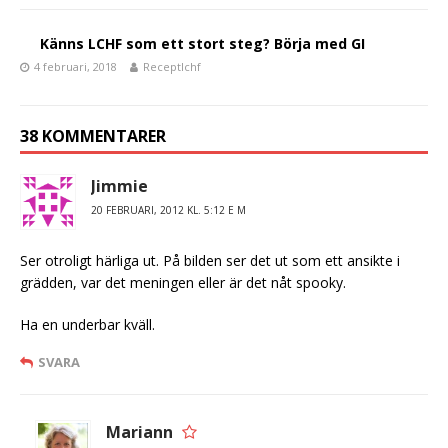
o
k
Känns LCHF som ett stort steg? Börja med GI
4 februari, 2018
Receptlchf
38 KOMMENTARER
Jimmie
20 FEBRUARI, 2012 KL. 5:12 E M
Ser otroligt härliga ut. På bilden ser det ut som ett ansikte i
grädden, var det meningen eller är det nåt spooky.
Ha en underbar kväll.
SVARA
Mariann